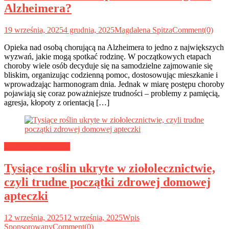
Alzheimera?
19 września, 2025
4 grudnia, 2025
Magdalena Spitza
Comment(0)
Opieka nad osobą chorującą na Alzheimera to jedno z największych
wyzwań, jakie mogą spotkać rodzinę. W początkowych etapach
choroby wiele osób decyduje się na samodzielne zajmowanie się
bliskim, organizując codzienną pomoc, dostosowując mieszkanie i
wprowadzając harmonogram dnia. Jednak w miarę postępu choroby
pojawiają się coraz poważniejsze trudności – problemy z pamięcią,
agresja, kłopoty z orientacją […]
Medycyna naturalna
Tysiące roślin ukryte w ziołolecznictwie,
czyli trudne początki zdrowej domowej
apteczki
12 września, 2025
12 września, 2025
Wpis
Sponsorowany
Comment(0)