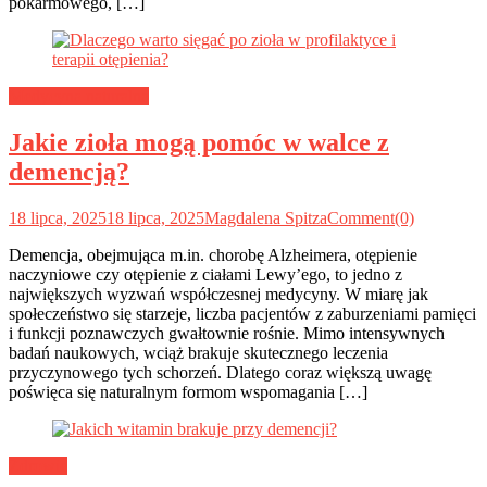
pokarmowego, […]
Medycyna naturalna
Jakie zioła mogą pomóc w walce z
demencją?
18 lipca, 2025
18 lipca, 2025
Magdalena Spitza
Comment(0)
Demencja, obejmująca m.in. chorobę Alzheimera, otępienie
naczyniowe czy otępienie z ciałami Lewy’ego, to jedno z
największych wyzwań współczesnej medycyny. W miarę jak
społeczeństwo się starzeje, liczba pacjentów z zaburzeniami pamięci
i funkcji poznawczych gwałtownie rośnie. Mimo intensywnych
badań naukowych, wciąż brakuje skutecznego leczenia
przyczynowego tych schorzeń. Dlatego coraz większą uwagę
poświęca się naturalnym formom wspomagania […]
Zdrowie