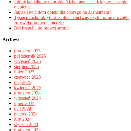
Inhibicja białka w chorobie Alzheimera – nadzieja w leczeniu
otępienia
Jak załatwić dom opieki dla chorego na Alzheimera?
Tysiące roślin ukryte w ziołolecznictwie, czyli trudne początki
zdrowej domowej apteczki
Ból brzucha po prawej stronie
Archiwa
grudzień 2025
październik 2025
wrzesień 2025
sierpień 2025
lipiec 2025
czerwiec 2025
maj 2025
kwiecień 2025
grudzień 2024
wrzesień 2024
lipiec 2024
maj 2024
marzec 2024
luty 2024
styczeń 2024
grudzień 2023