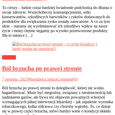
To cieszy – ludzie coraz bardziej świadomie podchodzą do dbania o
swoje zdrowie. Wszechobecny konsumpcjonizm, setki
konserwantów, szkodliwych barwników i cukrów dodawanych do
produktów dla zwiększania zysku zostały zauważone. A co za tym
idzie – staramy się wyeliminować ich szkodliwy wpływ na nasze
życie i mniej chętnie sięgamy po wysoko przetworzone produkty.
Ma to miejsce […]
Zdrowie
Ból brzucha po prawej stronie
7 sierpnia, 2025
Magdalena Spitza
Comment(0)
Ból brzucha po prawej stronie to dolegliwość, której nie wolno
bagatelizować. Może być niegroźny, związany z niestrawnością lub
nadmiarem gazów, ale bywa też objawem poważnych schorzeń
wymagających pilnej interwencji lekarskiej – jak zapalenie wyrostka
robaczkowego, kolka żółciowa czy choroby wątroby. To, co dzieje
się w prawej części brzucha, mówi bardzo wiele o kondycji układu