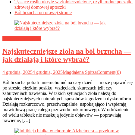
Tysiące roślin ukryte w ziołolecznictwie, czyli trudne początki
zdrowej domowej apteczki
Ból brzucha po prawej stronie
Medycyna naturalna
Najskuteczniejsze zioła na ból brzucha —
jak działają i które wybrać?
4 grudnia, 2025
4 grudnia, 2025
Magdalena Spitza
Comment(0)
Ból brzucha potrafi unieruchomić na cały dzień — może pojawić się
po stresie, ciężkim posiłku, wzdęciach, skurczach jelit czy
zaburzeniach trawienia. W takich sytuacjach zioła należą do
najskuteczniejszych naturalnych sposobów łagodzenia dyskomfortu.
Działają rozkurczowo, przeciwzapalnie, uspokajająco i wspierają
prawidłową pracę całego przewodu pokarmowego. W odróżnieniu
od wielu tabletek nie maskują jedynie objawów — poprawiają
trawienie, […]