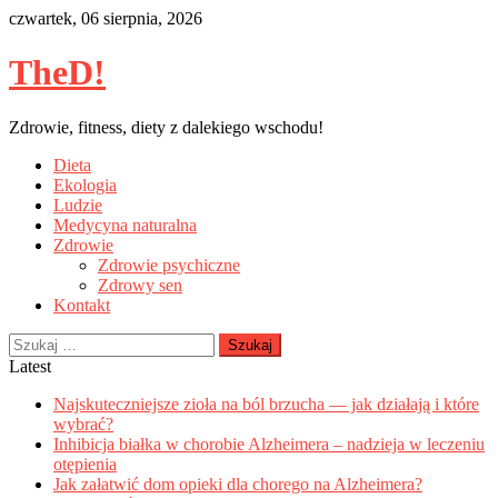
Skip
czwartek, 06 sierpnia, 2026
to
content
TheD!
Zdrowie, fitness, diety z dalekiego wschodu!
Dieta
Ekologia
Ludzie
Medycyna naturalna
Zdrowie
Zdrowie psychiczne
Zdrowy sen
Kontakt
Szukaj:
Latest
Najskuteczniejsze zioła na ból brzucha — jak działają i które
wybrać?
Inhibicja białka w chorobie Alzheimera – nadzieja w leczeniu
otępienia
Jak załatwić dom opieki dla chorego na Alzheimera?