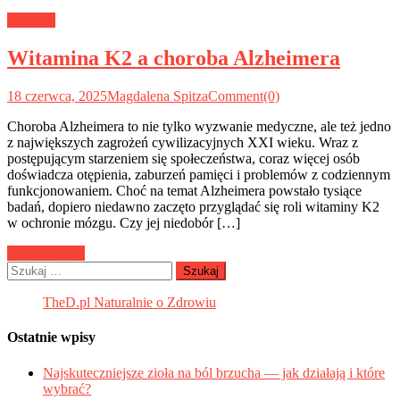
Zdrowie
Witamina K2 a choroba Alzheimera
18 czerwca, 2025
Magdalena Spitza
Comment(0)
Choroba Alzheimera to nie tylko wyzwanie medyczne, ale też jedno
z największych zagrożeń cywilizacyjnych XXI wieku. Wraz z
postępującym starzeniem się społeczeństwa, coraz więcej osób
doświadcza otępienia, zaburzeń pamięci i problemów z codziennym
funkcjonowaniem. Choć na temat Alzheimera powstało tysiące
badań, dopiero niedawno zaczęto przyglądać się roli witaminy K2
w ochronie mózgu. Czy jej niedobór […]
Nawigacja
Starsze wpisy
Szukaj:
po
wpisach
TheD.pl Naturalnie o Zdrowiu
Ostatnie wpisy
Najskuteczniejsze zioła na ból brzucha — jak działają i które
wybrać?