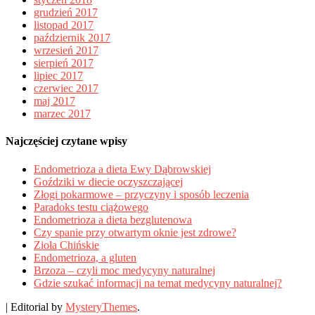
grudzień 2017
listopad 2017
październik 2017
wrzesień 2017
sierpień 2017
lipiec 2017
czerwiec 2017
maj 2017
marzec 2017
Najczęściej czytane wpisy
Endometrioza a dieta Ewy Dąbrowskiej
Goździki w diecie oczyszczającej
Złogi pokarmowe – przyczyny i sposób leczenia
Paradoks testu ciążowego
Endometrioza a dieta bezglutenowa
Czy spanie przy otwartym oknie jest zdrowe?
Zioła Chińskie
Endometrioza, a gluten
Brzoza – czyli moc medycyny naturalnej
Gdzie szukać informacji na temat medycyny naturalnej?
|
Editorial by
MysteryThemes
.