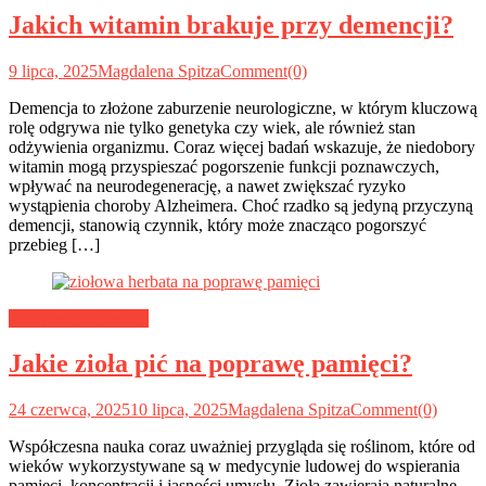
Jakich witamin brakuje przy demencji?
9 lipca, 2025
Magdalena Spitza
Comment(0)
Demencja to złożone zaburzenie neurologiczne, w którym kluczową
rolę odgrywa nie tylko genetyka czy wiek, ale również stan
odżywienia organizmu. Coraz więcej badań wskazuje, że niedobory
witamin mogą przyspieszać pogorszenie funkcji poznawczych,
wpływać na neurodegenerację, a nawet zwiększać ryzyko
wystąpienia choroby Alzheimera. Choć rzadko są jedyną przyczyną
demencji, stanowią czynnik, który może znacząco pogorszyć
przebieg […]
Medycyna naturalna
Jakie zioła pić na poprawę pamięci?
24 czerwca, 2025
10 lipca, 2025
Magdalena Spitza
Comment(0)
Współczesna nauka coraz uważniej przygląda się roślinom, które od
wieków wykorzystywane są w medycynie ludowej do wspierania
pamięci, koncentracji i jasności umysłu. Zioła zawierają naturalne