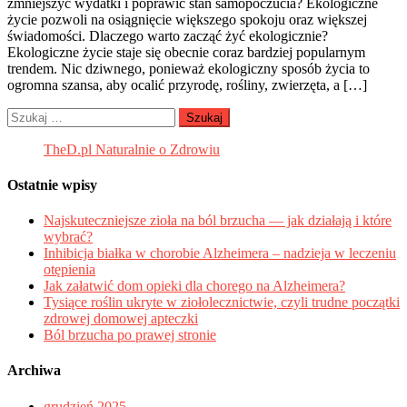
zmniejszyć wydatki i poprawić stan samopoczucia? Ekologiczne
życie pozwoli na osiągnięcie większego spokoju oraz większej
świadomości. Dlaczego warto zacząć żyć ekologicznie?
Ekologiczne życie staje się obecnie coraz bardziej popularnym
trendem. Nic dziwnego, ponieważ ekologiczny sposób życia to
ogromna szansa, aby ocalić przyrodę, rośliny, zwierzęta, a […]
Szukaj:
TheD.pl Naturalnie o Zdrowiu
Ostatnie wpisy
Najskuteczniejsze zioła na ból brzucha — jak działają i które
wybrać?
Inhibicja białka w chorobie Alzheimera – nadzieja w leczeniu
otępienia
Jak załatwić dom opieki dla chorego na Alzheimera?
Tysiące roślin ukryte w ziołolecznictwie, czyli trudne początki
zdrowej domowej apteczki
Ból brzucha po prawej stronie
Archiwa
grudzień 2025