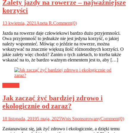
Zalety jazdy na rowerze – najważniejsze
korzyści
13 kwietnia, 2021
Aneta R.
Comment(0)
Jazda na rowerze daje człowiekowi bardzo dużo przyjemności.
Owa przyjemność to jednakże nie jest jedyna korzyść, o jakiej
należy wspomnieć. Mówiąc o jeździe na rowerze, można
wskazywać na znacznie większą ilość różnorodnych korzyści. O
jakie zalety więc chodzi? Zanim o tych zaletach, to trzeba także
wskazać na to, że bardzo ważnym elementem jest to, aby […]
Ekologia
Jak zacząć żyć bardziej zdrowo i
ekologicznie od zaraz?
18 listopada, 2019
5 maja, 2025
Wpis Sponsorowany
Comment(0)
Zastanawiasz się, jak żyć zdrowo i ekologicznie, a dzięki temu