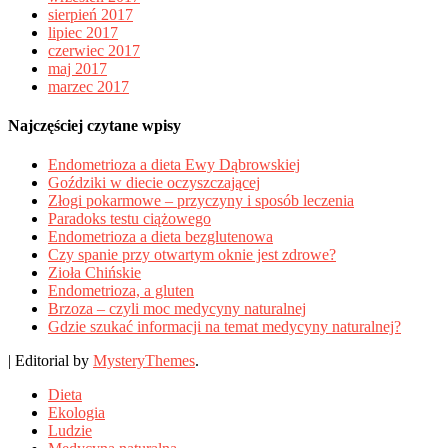
sierpień 2017
lipiec 2017
czerwiec 2017
maj 2017
marzec 2017
Najczęściej czytane wpisy
Endometrioza a dieta Ewy Dąbrowskiej
Goździki w diecie oczyszczającej
Złogi pokarmowe – przyczyny i sposób leczenia
Paradoks testu ciążowego
Endometrioza a dieta bezglutenowa
Czy spanie przy otwartym oknie jest zdrowe?
Zioła Chińskie
Endometrioza, a gluten
Brzoza – czyli moc medycyny naturalnej
Gdzie szukać informacji na temat medycyny naturalnej?
|
Editorial by
MysteryThemes
.
Dieta
Ekologia
Ludzie