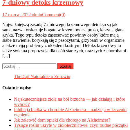
7-dniowy detoks krzemowy
17 marca, 2022
admin
Comment(0)
Najważniejszą zasadą 7-dniowego krzemowego detoksu są jak
sama nazwa wskazuje bogate w krzem owies, proso, kasza jaglana,
gryka. Tego typu detoks zastosować powinny osoby które mają
słabe trawienie, borykają się z pasożytami, grzybami w organizmie,
a także mają problemy z układem kostnym. Detoks krzemowy to
także świetna propozycja dla osób starszych, oraz tych z chorobami
[…]
Szukaj:
TheD.pl Naturalnie o Zdrowiu
Ostatnie wpisy
Najskuteczniejsze zioła na ból brzucha — jak działają i które
wybrać?
Inhibicja białka w chorobie Alzheimera – nadzieja w leczeniu
otępienia
Jak załatwić dom opieki dla chorego na Alzheimera?
Tysiące roślin ukryte w ziołolecznictwie, czyli trudne początki