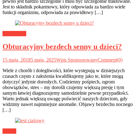
pewno jest bardzo szczególne i musi być szczególnie traktowane.
Jest to składnik pokarmowy, który odpowiada za bardzo wiele
funkcji organizmu, odpowiada za prawidłowy […]
Zdrowy sen
Obturacyjny bezdech senny u dzieci?
15 maja, 2018
5 maja, 2025
Wpis Sponsorowany
Comment(0)
Wiele z chorób i dolegliwości, które występują w dzisiejszych
czasach często z założenia kwalifikujemy jako te, które mogą
dotyczyć jedynie dorosłych. Codzienny pośpiech, ogrom
obowiązków, stres – my dorośli czujemy większą presję i tym
samym łatwiej diagnozujemy samodzielnie pewne przypadłości.
Warto jednak większą uwagę poświecić naszych dzieciom, gdy
widzimy nawet najmniejsze anomalie. Objawy bezdechu nocnego
[…]
Ludzie