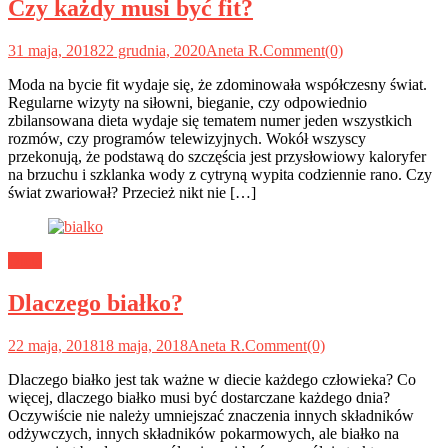
Czy każdy musi być fit?
31 maja, 2018
22 grudnia, 2020
Aneta R.
Comment(0)
Moda na bycie fit wydaje się, że zdominowała współczesny świat.
Regularne wizyty na siłowni, bieganie, czy odpowiednio
zbilansowana dieta wydaje się tematem numer jeden wszystkich
rozmów, czy programów telewizyjnych. Wokół wszyscy
przekonują, że podstawą do szczęścia jest przysłowiowy kaloryfer
na brzuchu i szklanka wody z cytryną wypita codziennie rano. Czy
świat zwariował? Przecież nikt nie […]
Dieta
Dlaczego białko?
22 maja, 2018
18 maja, 2018
Aneta R.
Comment(0)
Dlaczego białko jest tak ważne w diecie każdego człowieka? Co
więcej, dlaczego białko musi być dostarczane każdego dnia?
Oczywiście nie należy umniejszać znaczenia innych składników
odżywczych, innych składników pokarmowych, ale białko na