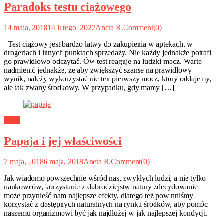
Paradoks testu ciążowego
14 maja, 2018
14 lutego, 2022
Aneta R.
Comment(0)
Test ciążowy jest bardzo łatwy do zakupienia w aptekach, w
drogeriach i innych punktach sprzedaży. Nie każdy jednakże potrafi
go prawidłowo odczytać. Ów test reaguje na ludzki mocz. Warto
nadmienić jednakże, że aby zwiększyć szanse na prawidłowy
wynik, należy wykorzystać nie ten pierwszy mocz, który oddajemy,
ale tak zwany środkowy. W przypadku, gdy mamy […]
Dieta
Papaja i jej właściwości
7 maja, 2018
6 maja, 2018
Aneta R.
Comment(0)
Jak wiadomo powszechnie wśród nas, zwykłych ludzi, a nie tylko
naukowców, korzystanie z dobrodziejstw natury zdecydowanie
może przynieść nam najlepsze efekty, dlatego też powinniśmy
korzystać z dostępnych naturalnych na rynku środków, aby pomóc
naszemu organizmowi być jak najdłużej w jak najlepszej kondycji.