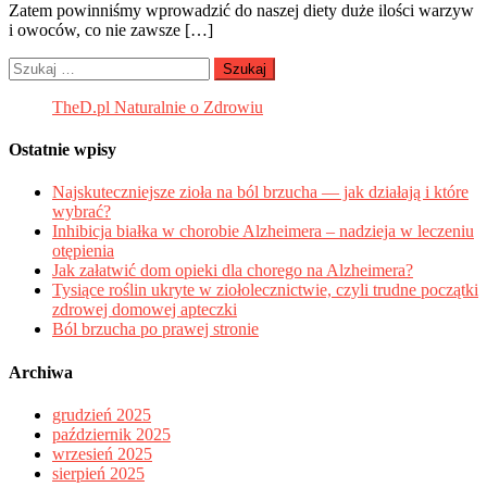
Zatem powinniśmy wprowadzić do naszej diety duże ilości warzyw
i owoców, co nie zawsze […]
Szukaj:
TheD.pl Naturalnie o Zdrowiu
Ostatnie wpisy
Najskuteczniejsze zioła na ból brzucha — jak działają i które
wybrać?
Inhibicja białka w chorobie Alzheimera – nadzieja w leczeniu
otępienia
Jak załatwić dom opieki dla chorego na Alzheimera?
Tysiące roślin ukryte w ziołolecznictwie, czyli trudne początki
zdrowej domowej apteczki
Ból brzucha po prawej stronie
Archiwa
grudzień 2025
październik 2025
wrzesień 2025
sierpień 2025