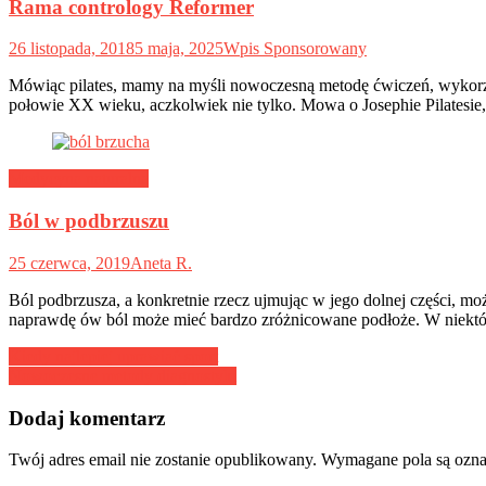
Rama contrology Reformer
26 listopada, 2018
5 maja, 2025
Wpis Sponsorowany
Mówiąc pilates, mamy na myśli nowoczesną metodę ćwiczeń, wykorzyst
połowie XX wieku, aczkolwiek nie tylko. Mowa o Josephie Pilatesie,
Medycyna naturalna
Ból w podbrzuszu
25 czerwca, 2019
Aneta R.
Ból podbrzusza, a konkretnie rzecz ujmując w jego dolnej części, mo
naprawdę ów ból może mieć bardzo zróżnicowane podłoże. W niektór
Nawigacja
Kiedy najlepiej uprawiać sport
Nowoczesne metody diagnostyki
wpisu
Dodaj komentarz
Twój adres email nie zostanie opublikowany.
Wymagane pola są ozn