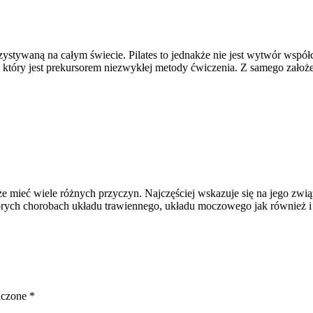
ywaną na całym świecie. Pilates to jednakże nie jest wytwór współcz
 który jest prekursorem niezwykłej metody ćwiczenia. Z samego założen
że mieć wiele różnych przyczyn. Najczęściej wskazuje się na jego zwi
ych chorobach układu trawiennego, układu moczowego jak również i u
aczone
*