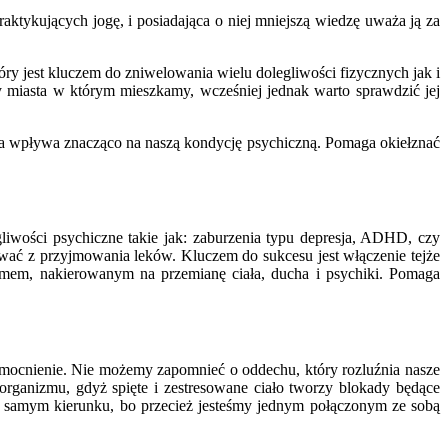
raktykujących jogę, i posiadająca o niej mniejszą wiedzę uważa ją za
tóry jest kluczem do zniwelowania wielu dolegliwości fizycznych jak i
y miasta w którym mieszkamy, wcześniej jednak warto sprawdzić jej
 ta wpływa znacząco na naszą kondycję psychiczną. Pomaga okiełznać
liwości psychiczne takie jak: zaburzenia typu depresja, ADHD, czy
wać z przyjmowania leków. Kluczem do sukcesu jest włączenie tejże
mem, nakierowanym na przemianę ciała, ducha i psychiki. Pomaga
 wzmocnienie. Nie możemy zapomnieć o oddechu, który rozluźnia nasze
 organizmu, gdyż spięte i zestresowane ciało tworzy blokady będące
m samym kierunku, bo przecież jesteśmy jednym połączonym ze sobą