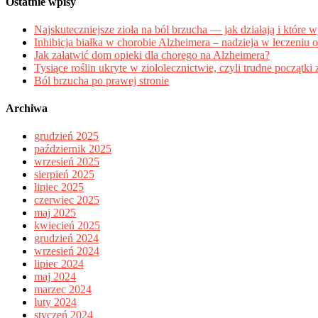
Ostatnie wpisy
Najskuteczniejsze zioła na ból brzucha — jak działają i które 
Inhibicja białka w chorobie Alzheimera – nadzieja w leczeniu o
Jak załatwić dom opieki dla chorego na Alzheimera?
Tysiące roślin ukryte w ziołolecznictwie, czyli trudne początk
Ból brzucha po prawej stronie
Archiwa
grudzień 2025
październik 2025
wrzesień 2025
sierpień 2025
lipiec 2025
czerwiec 2025
maj 2025
kwiecień 2025
grudzień 2024
wrzesień 2024
lipiec 2024
maj 2024
marzec 2024
luty 2024
styczeń 2024