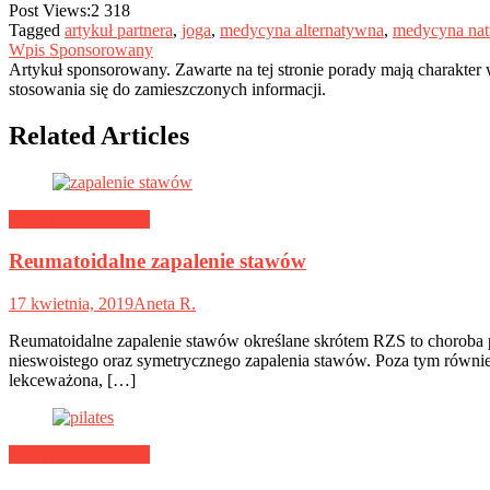
Post Views:
2 318
Tagged
artykuł partnera
,
joga
,
medycyna alternatywna
,
medycyna nat
Wpis Sponsorowany
Artykuł sponsorowany. Zawarte na tej stronie porady mają charakter
stosowania się do zamieszczonych informacji.
Related Articles
Medycyna naturalna
Reumatoidalne zapalenie stawów
17 kwietnia, 2019
Aneta R.
Reumatoidalne zapalenie stawów określane skrótem RZS to choroba pr
nieswoistego oraz symetrycznego zapalenia stawów. Poza tym równ
lekceważona, […]
Medycyna naturalna