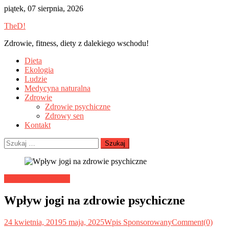
Skip
piątek, 07 sierpnia, 2026
to
TheD!
content
Zdrowie, fitness, diety z dalekiego wschodu!
Dieta
Ekologia
Ludzie
Medycyna naturalna
Zdrowie
Zdrowie psychiczne
Zdrowy sen
Kontakt
Szukaj:
Medycyna naturalna
Wpływ jogi na zdrowie psychiczne
24 kwietnia, 2019
5 maja, 2025
Wpis Sponsorowany
Comment(0)