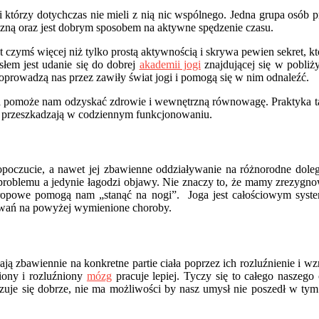
i którzy dotychczas nie mieli z nią nic wspólnego. Jedna grupa osób p
zną oraz jest dobrym sposobem na aktywne spędzenie czasu.
t czymś więcej niż tylko prostą aktywnością i skrywa pewien sekret, k
em jest udanie się do dobrej
akademii jogi
znajdującej się w pobliż
oprowadzą nas przez zawiły świat jogi i pomogą się w nim odnaleźć.
która pomoże nam odzyskać zdrowie i wewnętrzną równowagę. Praktyka
re przeszkadzają w codziennym funkcjonowaniu.
poczucie, a nawet jej zbawienne oddziaływanie na różnorodne doleg
roblemu a jedynie łagodzi objawy. Nie znaczy to, że mamy zrezygno
tropowe pomogą nam „stanąć na nogi”. Joga jest całościowym syste
orowań na powyżej wymienione choroby.
ają zbawiennie na konkretne partie ciała poprzez ich rozluźnienie i
iony i rozluźniony
mózg
pracuje lepiej. Tyczy się to całego naszego
czuje się dobrze, nie ma możliwości by nasz umysł nie poszedł w ty