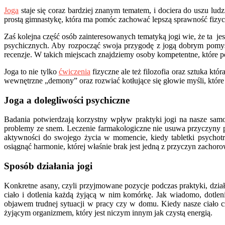
Joga
staje się coraz bardziej znanym tematem, i dociera do uszu ludz
prostą gimnastykę, która ma pomóc zachować lepszą sprawność fizyc
Zaś kolejna część osób zainteresowanych tematyką jogi wie, że ta jes
psychicznych. Aby rozpocząć swoja przygodę z jogą dobrym pomysł
recenzje. W takich miejscach znajdziemy osoby kompetentne, które p
Joga to nie tylko
ćwiczenia
fizyczne ale też filozofia oraz sztuka 
wewnętrzne „demony” oraz rozwiać kotłujące się głowie myśli, któ
Joga
a dolegliwości psychiczne
Badania potwierdzają korzystny wpływ praktyki jogi na nasze samo
problemy ze snem. Leczenie farmakologiczne nie usuwa przyczyny p
aktywności do swojego życia w momencie, kiedy tabletki psycho
osiągnąć harmonie, której właśnie brak jest jedną z przyczyn zach
Sposób działania jogi
Konkretne asany, czyli przyjmowane pozycje podczas praktyki, dział
ciało i dotlenia każdą żyjącą w nim komórkę. Jak wiadomo, dotlen
objawem trudnej sytuacji w pracy czy w domu. Kiedy nasze ciało 
żyjącym organizmem, który jest niczym innym jak czystą energią.