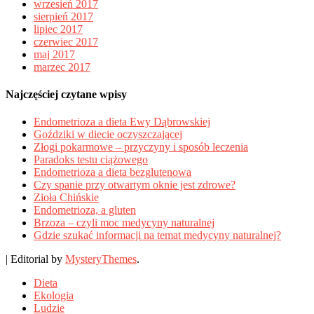
wrzesień 2017
sierpień 2017
lipiec 2017
czerwiec 2017
maj 2017
marzec 2017
Najczęściej czytane wpisy
Endometrioza a dieta Ewy Dąbrowskiej
Goździki w diecie oczyszczającej
Złogi pokarmowe – przyczyny i sposób leczenia
Paradoks testu ciążowego
Endometrioza a dieta bezglutenowa
Czy spanie przy otwartym oknie jest zdrowe?
Zioła Chińskie
Endometrioza, a gluten
Brzoza – czyli moc medycyny naturalnej
Gdzie szukać informacji na temat medycyny naturalnej?
|
Editorial by
MysteryThemes
.
Dieta
Ekologia
Ludzie