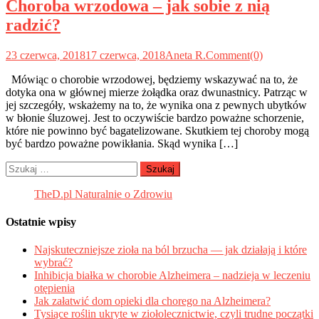
Choroba wrzodowa – jak sobie z nią
radzić?
23 czerwca, 2018
17 czerwca, 2018
Aneta R.
Comment(0)
Mówiąc o chorobie wrzodowej, będziemy wskazywać na to, że
dotyka ona w głównej mierze żołądka oraz dwunastnicy. Patrząc w
jej szczegóły, wskażemy na to, że wynika ona z pewnych ubytków
w błonie śluzowej. Jest to oczywiście bardzo poważne schorzenie,
które nie powinno być bagatelizowane. Skutkiem tej choroby mogą
być bardzo poważne powikłania. Skąd wynika […]
Szukaj:
TheD.pl Naturalnie o Zdrowiu
Ostatnie wpisy
Najskuteczniejsze zioła na ból brzucha — jak działają i które
wybrać?
Inhibicja białka w chorobie Alzheimera – nadzieja w leczeniu
otępienia
Jak załatwić dom opieki dla chorego na Alzheimera?
Tysiące roślin ukryte w ziołolecznictwie, czyli trudne początki