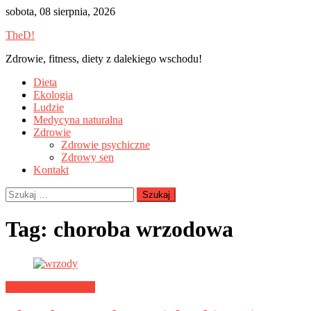
Skip
sobota, 08 sierpnia, 2026
to
TheD!
content
Zdrowie, fitness, diety z dalekiego wschodu!
Dieta
Ekologia
Ludzie
Medycyna naturalna
Zdrowie
Zdrowie psychiczne
Zdrowy sen
Kontakt
Szukaj:
Tag:
choroba wrzodowa
Medycyna naturalna