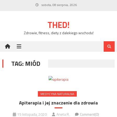
Skip
sobota, 08 sierpnia, 2026
to
content
THED!
Zdrowie, fitness, diety z dalekiego wschodu!
TAG:
MIÓD
MEDYCYNA NATURALNA
Apiterapia i jej znaczenie dla zdrowia
15 listopada, 2020
Aneta R.
Comment(0)