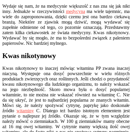
Wydaje się nam, że na medycynie większość z nas zna się jak nikt
inny. Jednakże w rzeczywistości
medycyna
ma wiele tajemnic, ma
wiele do zaproponowania, dzięki czemu jest ona bardzo ciekawą
branżą. Niektóre ze zjawisk mogą dziwić, mogą wydawać się
zupełnie odmienne od tego, co pozornie oznaczają. Przedstawmy
zatem kilka ciekawostek ze świata medycyny. Kwas nikotynowy.
Wydawać by się mogło, że ma to bezpośredni związek z paleniem
papierosów. Nic bardziej mylnego.
Kwas nikotynowy
Kwas nikotynowy to inaczej mówiąc witamina PP zwana inaczej
niacyną. Występuje ona dosyć powszechnie w wielu różnych
produktach zwierzęcych oraz roślinnych. Jeśli chodzi o przydatność
kwasu nikotynowego dla ludzkiego organizmu, to należy wskazać
na jego niezbędność. Skoro mowa była o dosyć popularnej
witaminie, to nie można nie wskazać również na witaminę C. Nie
da się ukryć, że jest to najbardziej popularna ze znanych witamin.
Mówi się, że należy spożywać cytrynę, paprykę jako doskonałe
źródło
witaminy
C. Dlatego też bardzo istotnym elementem jest
pytanie o najlepsze jej źródło. Okazuje się, że w tym względzie
należy mówić o ziemniakach. W 100 g ziemniaków mamy obecne
aż 16 mg owej witaminy. W cytrynie mamy większą ilość owej
witaminy, ale de facto nikt z nas nie spożywa cytryny nagminnie.