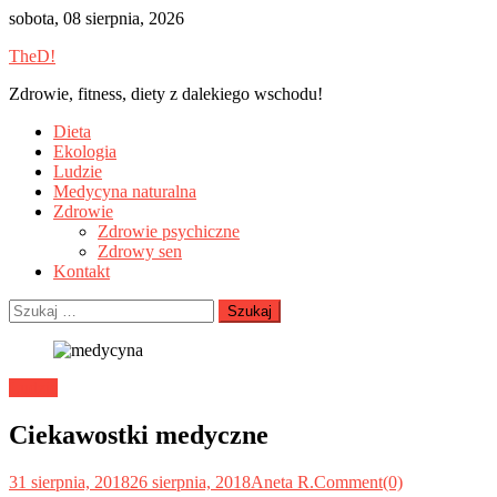
Skip
sobota, 08 sierpnia, 2026
to
TheD!
content
Zdrowie, fitness, diety z dalekiego wschodu!
Dieta
Ekologia
Ludzie
Medycyna naturalna
Zdrowie
Zdrowie psychiczne
Zdrowy sen
Kontakt
Szukaj:
Ludzie
Ciekawostki medyczne
31 sierpnia, 2018
26 sierpnia, 2018
Aneta R.
Comment(0)