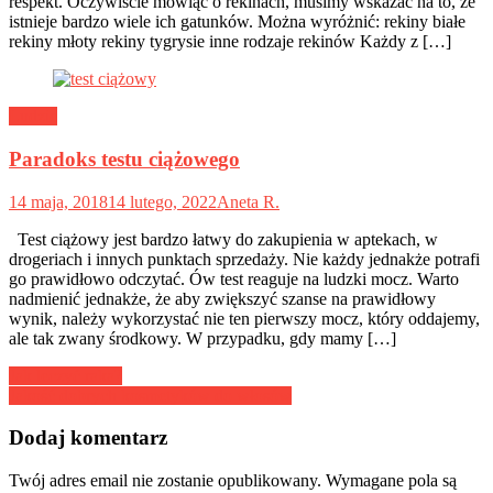
respekt. Oczywiście mówiąc o rekinach, musimy wskazać na to, że
istnieje bardzo wiele ich gatunków. Można wyróżnić: rekiny białe
rekiny młoty rekiny tygrysie inne rodzaje rekinów Każdy z […]
Ludzie
Paradoks testu ciążowego
14 maja, 2018
14 lutego, 2022
Aneta R.
Test ciążowy jest bardzo łatwy do zakupienia w aptekach, w
drogeriach i innych punktach sprzedaży. Nie każdy jednakże potrafi
go prawidłowo odczytać. Ów test reaguje na ludzki mocz. Warto
nadmienić jednakże, że aby zwiększyć szanse na prawidłowy
wynik, należy wykorzystać nie ten pierwszy mocz, który oddajemy,
ale tak zwany środkowy. W przypadku, gdy mamy […]
Nawigacja
Jak leczyć raka?
Jakość dobrych kosmetyków do włosów
wpisu
Dodaj komentarz
Twój adres email nie zostanie opublikowany.
Wymagane pola są