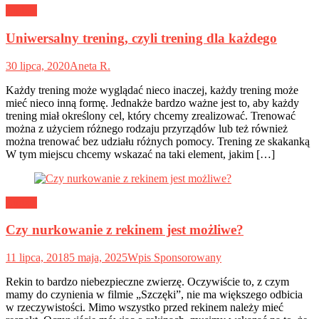
Ludzie
Uniwersalny trening, czyli trening dla każdego
30 lipca, 2020
Aneta R.
Każdy trening może wyglądać nieco inaczej, każdy trening może
mieć nieco inną formę. Jednakże bardzo ważne jest to, aby każdy
trening miał określony cel, który chcemy zrealizować. Trenować
można z użyciem różnego rodzaju przyrządów lub też również
można trenować bez udziału różnych pomocy. Trening ze skakanką
W tym miejscu chcemy wskazać na taki element, jakim […]
Ludzie
Czy nurkowanie z rekinem jest możliwe?
11 lipca, 2018
5 maja, 2025
Wpis Sponsorowany
Rekin to bardzo niebezpieczne zwierzę. Oczywiście to, z czym
mamy do czynienia w filmie „Szczęki”, nie ma większego odbicia
w rzeczywistości. Mimo wszystko przed rekinem należy mieć