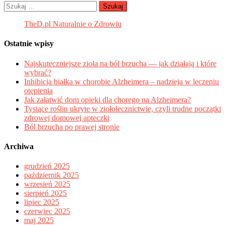
Szukaj:
TheD.pl Naturalnie o Zdrowiu
Ostatnie wpisy
Najskuteczniejsze zioła na ból brzucha — jak działają i które
wybrać?
Inhibicja białka w chorobie Alzheimera – nadzieja w leczeniu
otępienia
Jak załatwić dom opieki dla chorego na Alzheimera?
Tysiące roślin ukryte w ziołolecznictwie, czyli trudne początki
zdrowej domowej apteczki
Ból brzucha po prawej stronie
Archiwa
grudzień 2025
październik 2025
wrzesień 2025
sierpień 2025
lipiec 2025
czerwiec 2025
maj 2025