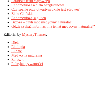
Paradoks testu ciążowego
Endometrioza a dieta bezglutenowa
Czy spanie przy otwartym oknie jest zdrowe?
Zioła Chińskie
Endometrioza, a gluten
Brzoza – czyli moc medycyny naturalnej
Gdzie szukać informacji na temat medycyny naturalnej?
|
Editorial by
MysteryThemes
.
Dieta
Ekologia
Ludzie
Medycyna naturalna
Zdrowie
Polityka prywatności