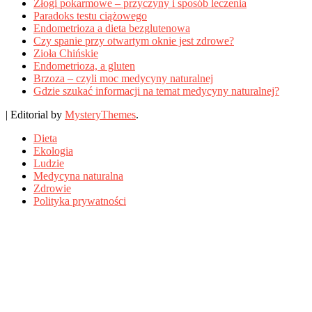
Złogi pokarmowe – przyczyny i sposób leczenia
Paradoks testu ciążowego
Endometrioza a dieta bezglutenowa
Czy spanie przy otwartym oknie jest zdrowe?
Zioła Chińskie
Endometrioza, a gluten
Brzoza – czyli moc medycyny naturalnej
Gdzie szukać informacji na temat medycyny naturalnej?
|
Editorial by
MysteryThemes
.
Dieta
Ekologia
Ludzie
Medycyna naturalna
Zdrowie
Polityka prywatności