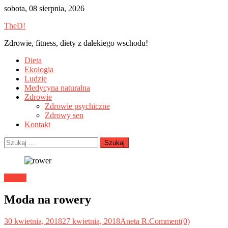
Skip
sobota, 08 sierpnia, 2026
to
TheD!
content
Zdrowie, fitness, diety z dalekiego wschodu!
Dieta
Ekologia
Ludzie
Medycyna naturalna
Zdrowie
Zdrowie psychiczne
Zdrowy sen
Kontakt
Szukaj:
Ludzie
Moda na rowery
30 kwietnia, 2018
27 kwietnia, 2018
Aneta R.
Comment(0)