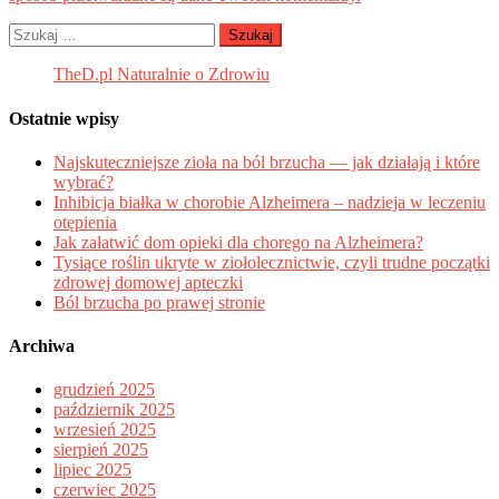
Szukaj:
TheD.pl Naturalnie o Zdrowiu
Ostatnie wpisy
Najskuteczniejsze zioła na ból brzucha — jak działają i które
wybrać?
Inhibicja białka w chorobie Alzheimera – nadzieja w leczeniu
otępienia
Jak załatwić dom opieki dla chorego na Alzheimera?
Tysiące roślin ukryte w ziołolecznictwie, czyli trudne początki
zdrowej domowej apteczki
Ból brzucha po prawej stronie
Archiwa
grudzień 2025
październik 2025
wrzesień 2025
sierpień 2025
lipiec 2025
czerwiec 2025