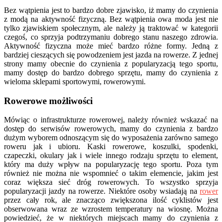
Bez wątpienia jest to bardzo dobre zjawisko, iż mamy do czynienia
z modą na aktywność fizyczną. Bez wątpienia owa moda jest nie
tylko zjawiskiem społecznym, ale należy ją traktować w kategorii
czegoś, co sprzyja podtrzymaniu dobrego stanu naszego zdrowia.
Aktywność fizyczna może mieć bardzo różne formy. Jedną z
bardziej cieszących się powodzeniem jest jazda na rowerze. Z jednej
strony mamy obecnie do czynienia z popularyzacją tego sportu,
mamy dostęp do bardzo dobrego sprzętu, mamy do czynienia z
wieloma sklepami sportowymi, rowerowymi.
Rowerowe możliwości
Mówiąc o infrastrukturze rowerowej, należy również wskazać na
dostęp do serwisów rowerowych, mamy do czynienia z bardzo
dużym wyborem odnoszącym się do wyposażenia zarówno samego
roweru jak i ubioru. Kaski rowerowe, koszulki, spodenki,
czapeczki, okulary jak i wiele innego rodzaju sprzętu to element,
który ma duży wpływ na popularyzację tego sportu. Poza tym
również nie można nie wspomnieć o takim elemencie, jakim jest
coraz większa sieć dróg rowerowych. To wszystko sprzyja
popularyzacji jazdy na rowerze. Niektóre osoby wsiadają na
rower
przez cały rok, ale znacząco zwiększona ilość cyklistów jest
obserwowana wraz ze wzrostem temperatury na wiosnę. Można
powiedzieć, że w niektórych miejscach mamy do czynienia z