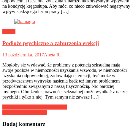
odpowiednia i jest ona związana z bardzo niekorzystnym wpływem
na kondycję kręgosłupa. Aby móc, co nieco zniwelować negatywny
wpływ siedzącego trybu pracy […]
Ludzie
Podłoże psychiczne a zaburzenia erekcji
13 października, 2017
Aneta R.
Mogłoby się wydawać, że problemy z potencją seksualną mają
swoje podłoże w niemożności uzyskania wzwodu, w niemożności
uzyskania odpowiedniej, zadowalającej erekcji, być może w
przedwczesnym wytrysku nasienia bądź też innym problemem
bezpośrednio związanym z naszą fizycznością. Nic bardziej
mylnego. Obniżenie sprawności seksualnej może wynikać z naszej
psychiki i tylko z niej. Tym samym nie zawsze […]
Nawigacja
Pływanie to nie tylko przyjemność
Papaja i jej właściwości
wpisu
Dodaj komentarz