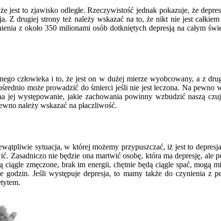
że jest to zjawisko odległe. Rzeczywistość jednak pokazuje, że depres
sja. Z drugiej strony też należy wskazać na to, że nikt nie jest całk
ia z około 350 milionami osób dotkniętych depresją na całym świecie.
ego człowieka i to, że jest on w dużej mierze wyobcowany, a z drugi
zpośrednio może prowadzić do śmierci jeśli nie jest leczona. Na pewn
e na jej występowanie, jakie zachowania powinny wzbudzić naszą c
 pewno należy wskazać na płaczliwość.
ewątpliwie sytuacja, w której możemy przypuszczać, iż jest to depresj
ić. Zasadniczo nie będzie ona martwić osobę, która ma depresję, ale 
 są ciągle zmęczone, brak im energii, chętnie będą ciągle spać, mog
le godzin. Jeśli występuje depresja, to mamy także do czynienia z 
etytem.