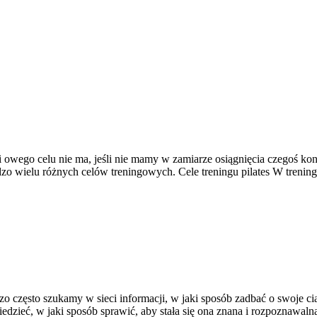
 owego celu nie ma, jeśli nie mamy w zamiarze osiągnięcia czegoś konkr
dzo wielu różnych celów treningowych. Cele treningu pilates W trenin
o często szukamy w sieci informacji, w jaki sposób zadbać o swoje c
dzieć, w jaki sposób sprawić, aby stała się ona znana i rozpoznawaln