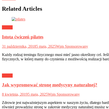
Related Articles
Ludzie
Istota ćwiczeń pilates
31 października, 2018
5 maja, 2025
Wpis Sponsorowany
Każdy rodzaj treningu fizycznego musi mieć jasno określony cel. Jeśli
fizycznych, w której mamy do czynienia z możliwością realizacji bar
Ludzie
Jak wypromować stronę medycyny naturalnej?
8 kwietnia, 2019
5 maja, 2025
Wpis Sponsorowany
Zdrowie jest najważniejszym aspektem w naszym życiu, dlatego bardz
również prowadzisz stronę w zakresie medycyny naturalnej musisz wie