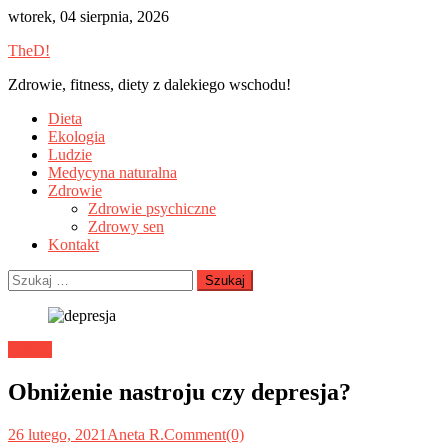
Skip
wtorek, 04 sierpnia, 2026
to
TheD!
content
Zdrowie, fitness, diety z dalekiego wschodu!
Dieta
Ekologia
Ludzie
Medycyna naturalna
Zdrowie
Zdrowie psychiczne
Zdrowy sen
Kontakt
Szukaj:
Ludzie
Obniżenie nastroju czy depresja?
26 lutego, 2021
Aneta R.
Comment(0)