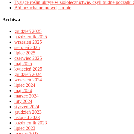
Tysiące roślin ukryte w ziołolecznictwie, czyli trudne początk
Ból brzucha po prawej stronie
Archiwa
grudzień 2025
październik 2025
wrzesień 2025
sierpień 2025
lipiec 2025
czerwiec 2025
maj 2025
kwiecień 2025
grudzień 2024
wrzesień 2024
lipiec 2024
maj 2024
marzec 2024
luty 2024
styczeń 2024
grudzień 2023
listopad 2023
październik 2023
lipiec 2023
marzec 2023