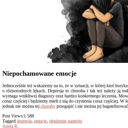
Niepochamowane emocje
Jednocześnie też wskażemy na to, że w sytuacji, w której ktoś bor
o różnorodnych lękach. Depresja to choroba i tak też należy ją tr
wymaga wnikliwej diagnozy oraz bardzo konkretnego leczenia. Mowa 
coraz częściej i będziemy mieli z nią do czynienia coraz częściej. W
jednak nie można tej
choroby
przegapić i nie można jej bagatelizować
Post Views:
1 588
Tagged
depresja
,
emocje
,
obniżenie nastroju
Aneta R.