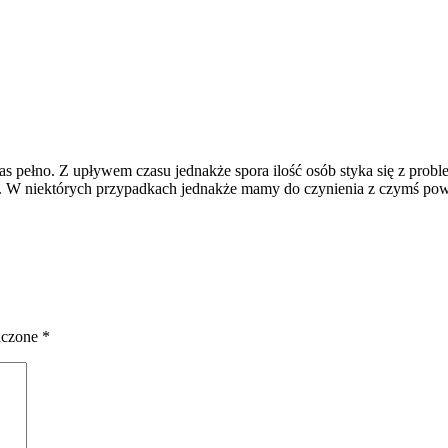
as pełno. Z upływem czasu jednakże spora ilość osób styka się z pro
. W niektórych przypadkach jednakże mamy do czynienia z czymś powa
aczone
*