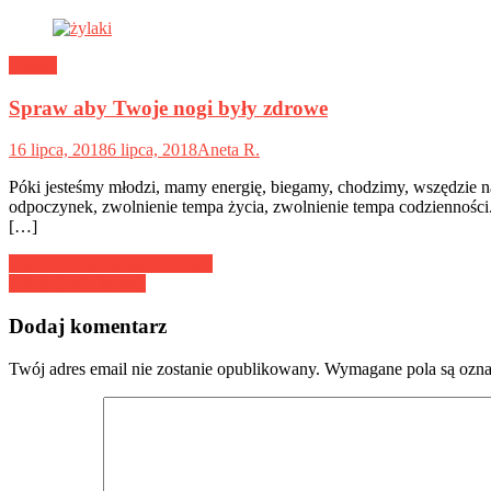
Ludzie
Spraw aby Twoje nogi były zdrowe
16 lipca, 2018
6 lipca, 2018
Aneta R.
Póki jesteśmy młodzi, mamy energię, biegamy, chodzimy, wszędzie n
odpoczynek, zwolnienie tempa życia, zwolnienie tempa codzienności
[…]
Nawigacja
Jak dbać o skórę trądzikową?
Zalety jazdy konnej
wpisu
Dodaj komentarz
Twój adres email nie zostanie opublikowany.
Wymagane pola są ozn