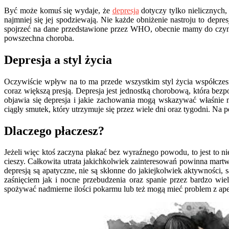
Być może komuś się wydaje, że
depresja
dotyczy tylko nielicznych, 
najmniej się jej spodziewają. Nie każde obniżenie nastroju to depre
spojrzeć na dane przedstawione przez WHO, obecnie mamy do czynien
powszechna choroba.
Depresja a styl życia
Oczywiście wpływ na to ma przede wszystkim styl życia współczesn
coraz większą presją. Depresja jest jednostką chorobową, która be
objawia się depresja i jakie zachowania mogą wskazywać właśni
ciągły smutek, który utrzymuje się przez wiele dni oraz tygodni. Na
Dlaczego płaczesz?
Jeżeli więc ktoś zaczyna płakać bez wyraźnego powodu, to jest to ni
cieszy. Całkowita utrata jakichkolwiek zainteresowań powinna martw
depresją są apatyczne, nie są skłonne do jakiejkolwiek aktywności,
zaśnięciem jak i nocne przebudzenia oraz spanie przez bardzo wie
spożywać nadmierne ilości pokarmu lub też mogą mieć problem z ap