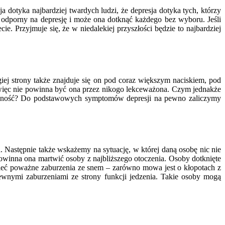
ja dotyka najbardziej twardych ludzi, że depresja dotyka tych, którzy
iem odporny na depresję i może ona dotknąć każdego bez wyboru. Jeśli
 Przyjmuje się, że w niedalekiej przyszłości będzie to najbardziej
ej strony także znajduje się on pod coraz większym naciskiem, pod
o więc nie powinna być ona przez nikogo lekceważona. Czym jednakże
zujność? Do podstawowych symptomów depresji na pewno zaliczymy
a. Następnie także wskażemy na sytuację, w której daną osobę nic nie
powinna ona martwić osoby z najbliższego otoczenia. Osoby dotknięte
ą mieć poważne zaburzenia ze snem – zarówno mowa jest o kłopotach z
pewnymi zaburzeniami ze strony funkcji jedzenia. Takie osoby mogą