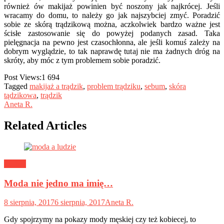
również ów makijaż powinien być noszony jak najkrócej. Jeśli
wracamy do domu, to należy go jak najszybciej zmyć. Poradzić
sobie ze skórą trądzikową można, aczkolwiek bardzo ważne jest
ścisłe zastosowanie się do powyżej podanych zasad. Taka
pielęgnacja na pewno jest czasochłonna, ale jeśli komuś zależy na
dobrym wyglądzie, to tak naprawdę tutaj nie ma żadnych dróg na
skróty, aby móc z tym problemem sobie poradzić.
Post Views:
1 694
Tagged
makijaż a trądzik
,
problem trądziku
,
sebum
,
skóra
tądzikowa
,
trądzik
Aneta R.
Related Articles
Ludzie
Moda nie jedno ma imię…
8 sierpnia, 2017
6 sierpnia, 2017
Aneta R.
Gdy spojrzymy na pokazy mody męskiej czy też kobiecej, to