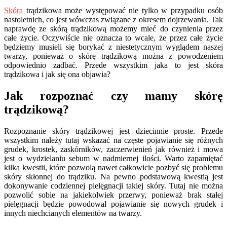
Skóra
trądzikowa może występować nie tylko w przypadku osób
nastoletnich, co jest wówczas związane z okresem dojrzewania. Tak
naprawdę ze skórą trądzikową możemy mieć do czynienia przez
całe życie. Oczywiście nie oznacza to wcale, że przez całe życie
będziemy musieli się borykać z niestetycznym wyglądem naszej
twarzy, ponieważ o skórę trądzikową można z powodzeniem
odpowiednio zadbać. Przede wszystkim jaka to jest skóra
trądzikowa i jak się ona objawia?
Jak rozpoznać czy mamy skórę
trądzikową?
Rozpoznanie skóry trądzikowej jest dziecinnie proste. Przede
wszystkim należy tutaj wskazać na częste pojawianie się różnych
grudek, krostek, zaskórników, zaczerwienień jak również i mowa
jest o wydzielaniu sebum w nadmiernej ilości. Warto zapamiętać
kilka kwestii, które pozwolą nawet całkowicie pozbyć się problemu
skóry skłonnej do trądziku. Na pewno podstawową kwestią jest
dokonywanie codziennej pielęgnacji takiej skóry. Tutaj nie można
pozwolić sobie na jakiekolwiek przerwy, ponieważ brak stałej
pielęgnacji będzie powodował pojawianie się nowych grudek i
innych niechcianych elementów na twarzy.