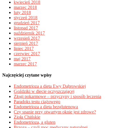
kwiecień 2018
marzec 2018
luty 2018
styczeń 2018
grudzień 2017
listopad 2017
październik 2017
wrzesień 2017
sierpień 2017
lipiec 2017
czerwiec 2017
maj 2017
marzec 2017
Najczęściej czytane wpisy
Endometrioza a dieta Ewy Dąbrowskiej
Goździki w diecie oczyszczającej
Złogi pokarmowe – przyczyny i sposób leczenia
Paradoks testu ciążowego
Endometrioza a dieta bezglutenowa
Czy spanie przy otwartym oknie jest zdrowe?
Zioła Chińskie
Endometrioza, a gluten
Brzoza – czyli moc medycyny naturalnej