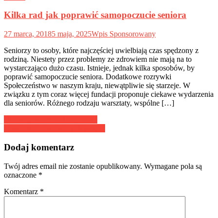
Kilka rad jak poprawić samopoczucie seniora
27 marca, 2018
5 maja, 2025
Wpis Sponsorowany
Seniorzy to osoby, które najczęściej uwielbiają czas spędzony z
rodziną. Niestety przez problemy ze zdrowiem nie mają na to
wystarczająco dużo czasu. Istnieje, jednak kilka sposobów, by
poprawić samopoczucie seniora. Dodatkowe rozrywki
Społeczeństwo w naszym kraju, niewątpliwie się starzeje. W
związku z tym coraz więcej fundacji proponuje ciekawe wydarzenia
dla seniorów. Różnego rodzaju warsztaty, wspólne […]
Nawigacja
Dlaczego warto zadbać o sen?
Obniżenie nastroju czy depresja?
wpisu
Dodaj komentarz
Twój adres email nie zostanie opublikowany.
Wymagane pola są
oznaczone
*
Komentarz
*