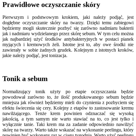
Prawidłowe oczyszczanie skóry
Pierwszym i podstwowym krokiem, jaki należy podjąć, jest
dogłębne oczyszczanie skóry na twarzy. Dzięki temu zabiegowi
będziemy mogli skutecznie pozbyć się zarówno nadmiaru bakterii
jak i nadmiaru wydzielanego przez skórę sebum. W tym celu można
jak najbardziej użyć środków antybakteryjnych w postaci pianek
myjących i kremowych żeli. Istotne jest to, aby owe środki nie
zawierały w sobie żadnych grudek. Kolejnym z istotnych kroków,
jakie należy podjąć, jest tonizacja.
Tonik a sebum
Normalizujący tonik użyty po etapie oczyszczania będzie
powodował zarówno to, że ilość produkowanego sebum będzie
mniejsza jak również będziemy mieli do czynienia z pozbyciem się
efektu świecenia się cery. Kolejny z etapów to zastosowanie kremu
nawilżającego. Tenże krem powinien odznaczać się wysoką
jakością, a tym samym nie warto stawiać na to, co jest tylko i
wyłącznie tanie. Taki krem ma za zadanie odpowiednio nawilżyć
skórę na twarzy. Warto także wskazać na wykonanie peelingu, który
powinien być wykonany raz w ciągu tygodnia. Warto użyć peelingu