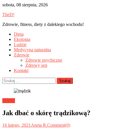
Skip
sobota, 08 sierpnia, 2026
to
TheD!
content
Zdrowie, fitness, diety z dalekiego wschodu!
Dieta
Ekologia
Ludzie
Medycyna naturalna
Zdrowie
Zdrowie psychiczne
Zdrowy sen
Kontakt
Szukaj:
Ludzie
Jak dbać o skórę trądzikową?
16 lutego, 2021
Aneta R.
Comment(0)