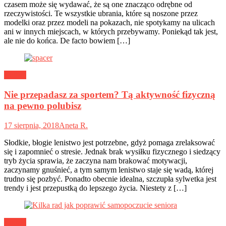
czasem może się wydawać, że są one znacząco odrębne od
rzeczywistości. Te wszystkie ubrania, które są noszone przez
modelki oraz przez modeli na pokazach, nie spotykamy na ulicach
ani w innych miejscach, w których przebywamy. Poniekąd tak jest,
ale nie do końca. De facto bowiem […]
Ludzie
Nie przepadasz za sportem? Tą aktywność fizyczną
na pewno polubisz
17 sierpnia, 2018
Aneta R.
Słodkie, błogie lenistwo jest potrzebne, gdyż pomaga zrelaksować
się i zapomnieć o stresie. Jednak brak wysiłku fizycznego i siedzący
tryb życia sprawia, że zaczyna nam brakować motywacji,
zaczynamy gnuśnieć, a tym samym lenistwo staje się wadą, której
trudno się pozbyć. Ponadto obecnie idealna, szczupła sylwetka jest
trendy i jest przepustką do lepszego życia. Niestety z […]
Ludzie