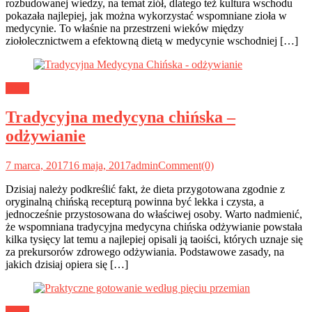
rozbudowanej wiedzy, na temat ziół, dlatego też kultura wschodu
pokazała najlepiej, jak można wykorzystać wspomniane zioła w
medycynie. To właśnie na przestrzeni wieków między
ziołolecznictwem a efektowną dietą w medycynie wschodniej […]
Dieta
Tradycyjna medycyna chińska –
odżywianie
7 marca, 2017
16 maja, 2017
admin
Comment(0)
Dzisiaj należy podkreślić fakt, że dieta przygotowana zgodnie z
oryginalną chińską recepturą powinna być lekka i czysta, a
jednocześnie przystosowana do właściwej osoby. Warto nadmienić,
że wspomniana tradycyjna medycyna chińska odżywianie powstała
kilka tysięcy lat temu a najlepiej opisali ją taoiści, których uznaje się
za prekursorów zdrowego odżywiania. Podstawowe zasady, na
jakich dzisiaj opiera się […]
Dieta