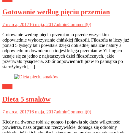
Gotowanie według pięciu przemian
7 marca, 2017
16 maja, 2017
admin
Comment(0)
Gotowanie według pięciu przemian to przede wszystkim
odpowiednie wykorzystanie chińskiej filozofii. Filozofia ta liczy już
ponad 5 tysięcy lat i powstała dzięki dokładnej analizie natury a
odpowiednim dowodem na to jest księga przemian w Yi Jing co
uznaje się za jedno z najstarszych dzieł filozoficznych, jakie
przetrwało tysiąclecia. Zbiór odpowiednich praw to pamiątka po
starożytnych […]
Dieta
Dieta 5 smaków
7 marca, 2017
16 maja, 2017
admin
Comment(0)
Kiedy na dworze robi się gorąco i pojawia się duża wilgotność
powietrza, nasz organizm rzeczywiście, domaga się odrobiny
ochłody. W takich chwilach sięgamy po mrożone napoje czy lody.