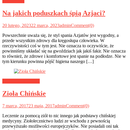
Zdrowy sen
Na jakich poduszkach śpią Azjaci?
20 lutego, 2023
22 marca, 2023
admin
Comment(0)
Powszechnie uważa się, że styl spania Azjatów jest wygodny, a
przede wszystkim zdrowy dla kręgosłupa człowieka. W
rzeczywistości coś w tym jest. Nie oznacza to oczywiście, że
powinniśmy układać się na gwoździach jak jakiś fakir. Nie oznacza
to również, że zdrowe i komfortowe jest spanie na podłodze. Nie w
tym kierunku powinna pójść higiena naszego […]
Medycyna naturalna
Zioła Chińskie
7 marca, 2017
23 maja, 2017
admin
Comment(0)
Leczenie za pomocą ziół to nic innego jak podstawy chińskiej
medycyny. Ziołolecznictwo ludzi ze wschodu z pewnością
przewyższało możliwości europejczyków. Nie posiadali oni tak