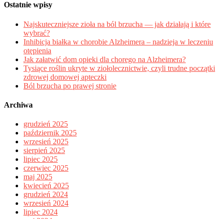
Ostatnie wpisy
Najskuteczniejsze zioła na ból brzucha — jak działają i które
wybrać?
Inhibicja białka w chorobie Alzheimera – nadzieja w leczeniu
otępienia
Jak załatwić dom opieki dla chorego na Alzheimera?
Tysiące roślin ukryte w ziołolecznictwie, czyli trudne początki
zdrowej domowej apteczki
Ból brzucha po prawej stronie
Archiwa
grudzień 2025
październik 2025
wrzesień 2025
sierpień 2025
lipiec 2025
czerwiec 2025
maj 2025
kwiecień 2025
grudzień 2024
wrzesień 2024
lipiec 2024