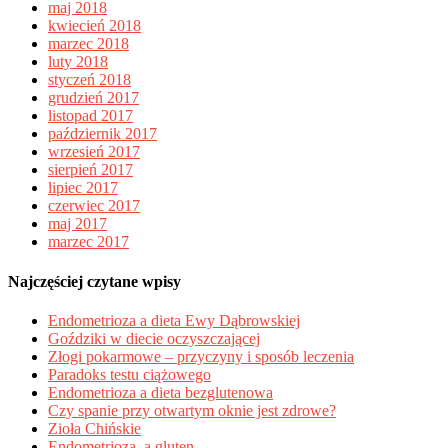
maj 2018
kwiecień 2018
marzec 2018
luty 2018
styczeń 2018
grudzień 2017
listopad 2017
październik 2017
wrzesień 2017
sierpień 2017
lipiec 2017
czerwiec 2017
maj 2017
marzec 2017
Najczęściej czytane wpisy
Endometrioza a dieta Ewy Dąbrowskiej
Goździki w diecie oczyszczającej
Złogi pokarmowe – przyczyny i sposób leczenia
Paradoks testu ciążowego
Endometrioza a dieta bezglutenowa
Czy spanie przy otwartym oknie jest zdrowe?
Zioła Chińskie
Endometrioza, a gluten