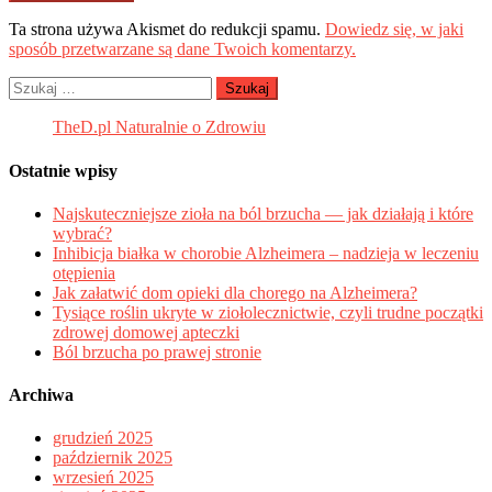
Ta strona używa Akismet do redukcji spamu.
Dowiedz się, w jaki
sposób przetwarzane są dane Twoich komentarzy.
Szukaj:
TheD.pl Naturalnie o Zdrowiu
Ostatnie wpisy
Najskuteczniejsze zioła na ból brzucha — jak działają i które
wybrać?
Inhibicja białka w chorobie Alzheimera – nadzieja w leczeniu
otępienia
Jak załatwić dom opieki dla chorego na Alzheimera?
Tysiące roślin ukryte w ziołolecznictwie, czyli trudne początki
zdrowej domowej apteczki
Ból brzucha po prawej stronie
Archiwa
grudzień 2025
październik 2025
wrzesień 2025