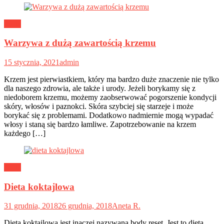
Dieta
Warzywa z dużą zawartością krzemu
15 stycznia, 2021
admin
Krzem jest pierwiastkiem, który ma bardzo duże znaczenie nie tylko
dla naszego zdrowia, ale także i urody. Jeżeli borykamy się z
niedoborem krzemu, możemy zaobserwować pogorszenie kondycji
skóry, włosów i paznokci. Skóra szybciej się starzeje i może
borykać się z problemami. Dodatkowo nadmiernie mogą wypadać
włosy i staną się bardzo łamliwe. Zapotrzebowanie na krzem
każdego […]
Dieta
Dieta koktajlowa
31 grudnia, 2018
26 grudnia, 2018
Aneta R.
Dieta koktajlowa jest inaczej nazywana body reset. Jest to dieta