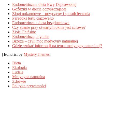
Endometrioza a dieta Ewy Dąbrowskiej
Goździki w diecie oczyszczającej
Złogi pokarmowe – przyczyny i sposób leczenia
Paradoks testu ciążowego
Endometrioza a dieta bezglutenowa
Czy spanie przy otwartym oknie jest zdrowe?
Zioła Chińskie
Endometrioza, a gluten
Brzoza – czyli moc medycyny naturalnej
Gdzie szukać informacji na temat medycyny naturalnej?
|
Editorial by
MysteryThemes
.
Dieta
Ekologia
Ludzie
Medycyna naturalna
Zdrowie
Polityka prywatności