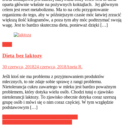
oparta głównie właśnie na pożywnych koktajlach. Jej głównym
celem jest reset metabolizmu. Ma to na celu przygotowanie
organizmu do tego, aby w późniejszym czasie móc łatwiej zrzucić
większą ilość kilogramów, a poza tym aby móc podtrzymać swoją
wagę. Jest to bardzo skuteczna dieta, ponieważ dzięki […]
Dieta
Dieta bez laktozy
30 czerwca, 2018
24 czerwca, 2018
Aneta R.
Jeśli ktoś nie ma problemu z przyjmowaniem produktów
mlecznych, to nie zdaje sobie sprawę z rangi problemu.
Nietolerancja cukru zawartego w mleku jest bardzo poważnym
problemem, który dotyka wielu osób. Chodzi tutaj o zjawisko
nietolerancji laktozy. To zjawisko obecnie dotyka coraz szerszą
grupę osób i mówi się o nim coraz częściej. W tym względzie
podstawowym […]
Nawigacja
Czy warto wspomagać się suplementami?
Sportowe podejście do życia i zdrowia
wpisu