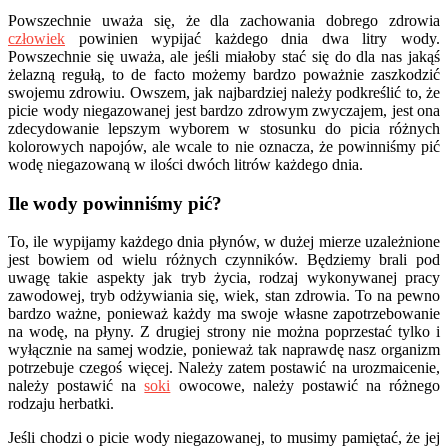
Powszechnie uważa się, że dla zachowania dobrego zdrowia
człowiek
powinien wypijać każdego dnia dwa litry wody.
Powszechnie się uważa, ale jeśli miałoby stać się do dla nas jakąś
żelazną regułą, to de facto możemy bardzo poważnie zaszkodzić
swojemu zdrowiu. Owszem, jak najbardziej należy podkreślić to, że
picie wody niegazowanej jest bardzo zdrowym zwyczajem, jest ona
zdecydowanie lepszym wyborem w stosunku do picia różnych
kolorowych napojów, ale wcale to nie oznacza, że powinniśmy pić
wodę niegazowaną w ilości dwóch litrów każdego dnia.
Ile wody powinniśmy pić?
To, ile wypijamy każdego dnia płynów, w dużej mierze uzależnione
jest bowiem od wielu różnych czynników. Będziemy brali pod
uwagę takie aspekty jak tryb życia, rodzaj wykonywanej pracy
zawodowej, tryb odżywiania się, wiek, stan zdrowia. To na pewno
bardzo ważne, ponieważ każdy ma swoje własne zapotrzebowanie
na wodę, na płyny. Z drugiej strony nie można poprzestać tylko i
wyłącznie na samej wodzie, ponieważ tak naprawdę nasz organizm
potrzebuje czegoś więcej. Należy zatem postawić na urozmaicenie,
należy postawić na
soki
owocowe, należy postawić na różnego
rodzaju herbatki.
Jeśli chodzi o picie wody niegazowanej, to musimy pamiętać, że jej