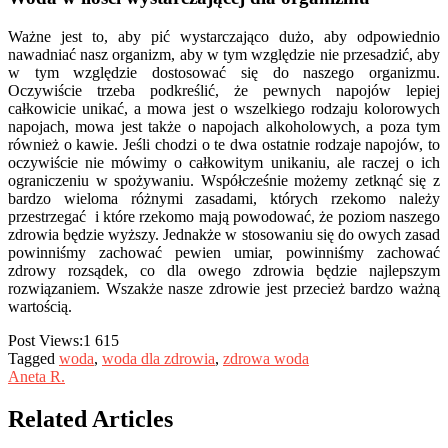
Ważne jest to, aby pić wystarczająco dużo, aby odpowiednio
nawadniać nasz organizm, aby w tym względzie nie przesadzić, aby
w tym względzie dostosować się do naszego organizmu.
Oczywiście trzeba podkreślić, że pewnych napojów lepiej
całkowicie unikać, a mowa jest o wszelkiego rodzaju kolorowych
napojach, mowa jest także o napojach alkoholowych, a poza tym
również o kawie. Jeśli chodzi o te dwa ostatnie rodzaje napojów, to
oczywiście nie mówimy o całkowitym unikaniu, ale raczej o ich
ograniczeniu w spożywaniu. Współcześnie możemy zetknąć się z
bardzo wieloma różnymi zasadami, których rzekomo należy
przestrzegać i które rzekomo mają powodować, że poziom naszego
zdrowia będzie wyższy. Jednakże w stosowaniu się do owych zasad
powinniśmy zachować pewien umiar, powinniśmy zachować
zdrowy rozsądek, co dla owego zdrowia będzie najlepszym
rozwiązaniem. Wszakże nasze zdrowie jest przecież bardzo ważną
wartością.
Post Views:
1 615
Tagged
woda
,
woda dla zdrowia
,
zdrowa woda
Aneta R.
Related Articles