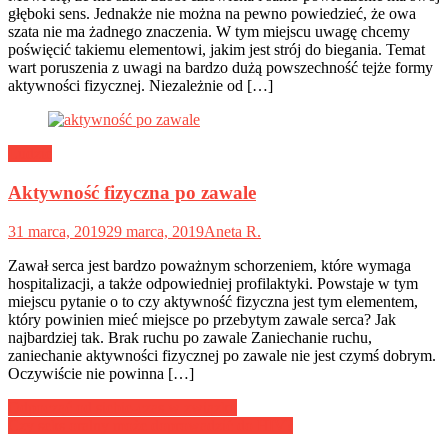
głęboki sens. Jednakże nie można na pewno powiedzieć, że owa
szata nie ma żadnego znaczenia. W tym miejscu uwagę chcemy
poświęcić takiemu elementowi, jakim jest strój do biegania. Temat
wart poruszenia z uwagi na bardzo dużą powszechność tejże formy
aktywności fizycznej. Niezależnie od […]
Ludzie
Aktywność fizyczna po zawale
31 marca, 2019
29 marca, 2019
Aneta R.
Zawał serca jest bardzo poważnym schorzeniem, które wymaga
hospitalizacji, a także odpowiedniej profilaktyki. Powstaje w tym
miejscu pytanie o to czy aktywność fizyczna jest tym elementem,
który powinien mieć miejsce po przebytym zawale serca? Jak
najbardziej tak. Brak ruchu po zawale Zaniechanie ruchu,
zaniechanie aktywności fizycznej po zawale nie jest czymś dobrym.
Oczywiście nie powinna […]
Nawigacja
Odpocząć od siebie-czas w związku
Czy seks oralny może doprowadzić do HIV?
wpisu