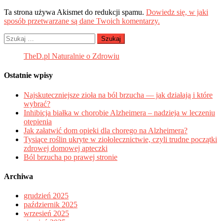
Ta strona używa Akismet do redukcji spamu.
Dowiedz się, w jaki
sposób przetwarzane są dane Twoich komentarzy.
Szukaj:
TheD.pl Naturalnie o Zdrowiu
Ostatnie wpisy
Najskuteczniejsze zioła na ból brzucha — jak działają i które
wybrać?
Inhibicja białka w chorobie Alzheimera – nadzieja w leczeniu
otępienia
Jak załatwić dom opieki dla chorego na Alzheimera?
Tysiące roślin ukryte w ziołolecznictwie, czyli trudne początki
zdrowej domowej apteczki
Ból brzucha po prawej stronie
Archiwa
grudzień 2025
październik 2025
wrzesień 2025