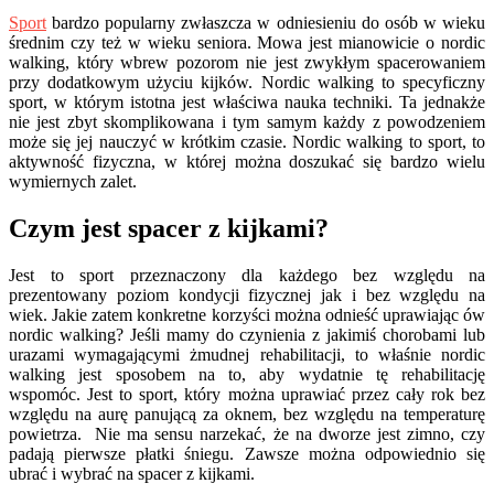
Sport
bardzo popularny zwłaszcza w odniesieniu do osób w wieku
średnim czy też w wieku seniora. Mowa jest mianowicie o nordic
walking, który wbrew pozorom nie jest zwykłym spacerowaniem
przy dodatkowym użyciu kijków. Nordic walking to specyficzny
sport, w którym istotna jest właściwa nauka techniki. Ta jednakże
nie jest zbyt skomplikowana i tym samym każdy z powodzeniem
może się jej nauczyć w krótkim czasie. Nordic walking to sport, to
aktywność fizyczna, w której można doszukać się bardzo wielu
wymiernych zalet.
Czym jest spacer z kijkami?
Jest to sport przeznaczony dla każdego bez względu na
prezentowany poziom kondycji fizycznej jak i bez względu na
wiek. Jakie zatem konkretne korzyści można odnieść uprawiając ów
nordic walking? Jeśli mamy do czynienia z jakimiś chorobami lub
urazami wymagającymi żmudnej rehabilitacji, to właśnie nordic
walking jest sposobem na to, aby wydatnie tę rehabilitację
wspomóc. Jest to sport, który można uprawiać przez cały rok bez
względu na aurę panującą za oknem, bez względu na temperaturę
powietrza. Nie ma sensu narzekać, że na dworze jest zimno, czy
padają pierwsze płatki śniegu. Zawsze można odpowiednio się
ubrać i wybrać na spacer z kijkami.