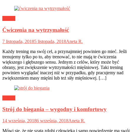
Ludzie
Ćwiczenia na wytrzymałość
7 listopada, 2018
5 listopada, 2018
Aneta R.
Każdy trening ma swój cel, a przynajmniej powinien go mieć. Jeśli
trenujemy tylko po to, aby trenować, to nie mają te ćwiczenia
większego i głębszego sensu. Jednym z celów, który może być
obrany, jest zwiększenie wytrzymałości mięśniowej. Taki trening
powinien wyglądać inaczej niż w przypadku, gdy pracujemy nad
zwiększeniem masy mięśni lub też siły mięśniowej. […]
Ludzie
Strój do biegania – wygodny i komfortowy
14 września, 2018
6 września, 2018
Aneta R.
Mówi się, że nie szata zdobi człowieka i samo powiedzenie ma swój