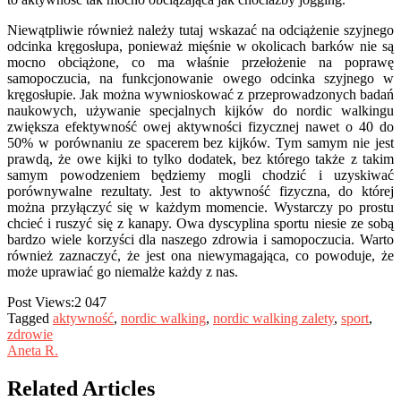
Niewątpliwie również należy tutaj wskazać na odciążenie szyjnego
odcinka kręgosłupa, ponieważ mięśnie w okolicach barków nie są
mocno obciążone, co ma właśnie przełożenie na poprawę
samopoczucia, na funkcjonowanie owego odcinka szyjnego w
kręgosłupie. Jak można wywnioskować z przeprowadzonych badań
naukowych, używanie specjalnych kijków do nordic walkingu
zwiększa efektywność owej aktywności fizycznej nawet o 40 do
50% w porównaniu ze spacerem bez kijków. Tym samym nie jest
prawdą, że owe kijki to tylko dodatek, bez którego także z takim
samym powodzeniem będziemy mogli chodzić i uzyskiwać
porównywalne rezultaty. Jest to aktywność fizyczna, do której
można przyłączyć się w każdym momencie. Wystarczy po prostu
chcieć i ruszyć się z kanapy. Owa dyscyplina sportu niesie ze sobą
bardzo wiele korzyści dla naszego zdrowia i samopoczucia. Warto
również zaznaczyć, że jest ona niewymagająca, co powoduje, że
może uprawiać go niemalże każdy z nas.
Post Views:
2 047
Tagged
aktywność
,
nordic walking
,
nordic walking zalety
,
sport
,
zdrowie
Aneta R.
Related Articles