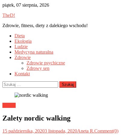
Skip
piątek, 07 sierpnia, 2026
to
TheD!
content
Zdrowie, fitness, diety z dalekiego wschodu!
Dieta
Ekologia
Ludzie
Medycyna naturalna
Zdrowie
Zdrowie psychiczne
Zdrowy sen
Kontakt
Szukaj:
Ludzie
Zalety nordic walking
15 października, 2020
3 listopada, 2020
Aneta R.
Comment(0)