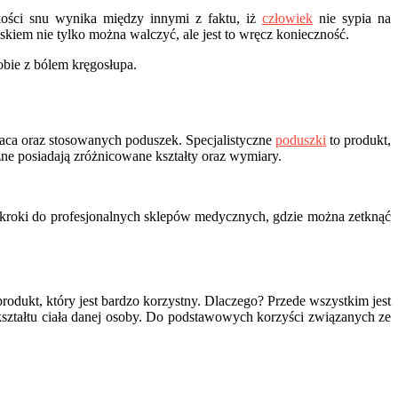
ości snu wynika między innymi z faktu, iż
człowiek
nie sypia na
kiem nie tylko można walczyć, ale jest to wręcz konieczność.
sobie z bólem kręgosłupa.
eraca oraz stosowanych poduszek. Specjalistyczne
poduszki
to produkt,
zne posiadają zróżnicowane kształty oraz wymiary.
kroki do profesjonalnych sklepów medycznych, gdzie można zetknąć
odukt, który jest bardzo korzystny. Dlaczego? Przede wszystkim jest
 kształtu ciała danej osoby. Do podstawowych korzyści związanych ze