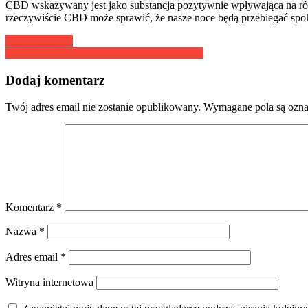
CBD wskazywany jest jako substancja pozytywnie wpływająca na róż
rzeczywiście CBD może sprawić, że nasze noce będą przebiegać spok
Nawigacja
Sport i depresja
Czy spanie przy otwartym oknie jest zdrowe?
wpisu
Dodaj komentarz
Twój adres email nie zostanie opublikowany.
Wymagane pola są ozn
Komentarz
*
Nazwa
*
Adres email
*
Witryna internetowa