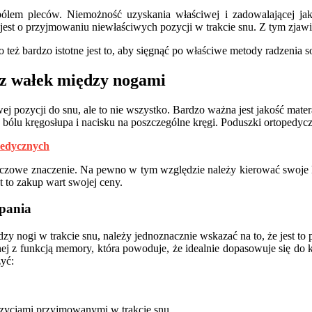
lem pleców. Niemożność uzyskania właściwej i zadowalającej jak
est o przyjmowaniu niewłaściwych pozycji w trakcie snu. Z tym zjawis
o też bardzo istotne jest to, aby sięgnąć po właściwe metody radzenia 
az wałek między nogami
ej pozycji do snu, ale to nie wszystko. Bardzo ważna jest jakość mat
 bólu kręgosłupa i nacisku na poszczególne kręgi. Poduszki ortopedyc
pedycznych
luczowe znaczenie. Na pewno w tym względzie należy kierować swoje 
st to zakup wart swojej ceny.
spania
nogi w trakcie snu, należy jednoznacznie wskazać na to, że jest to pr
cznej z funkcją memory, która powoduje, że idealnie dopasowuje się do
yć:
pozycjami przyjmowanymi w trakcie snu