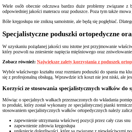
Wiele osób obecnie odczuwa bardzo duże problemy związane z bó
odpowiedniej jakości materacu oraz poduszce. Poza tym także mowa j
Bóle kręgosłupa nie znikną samoistnie, ale będą się pogłębiać. Dlateg
Specjalistyczne poduszki ortopedyczne or
W uzyskaniu pożądanej jakości snu istotne jest przyjmowanie właściw
który pozwoli na zniesienie napięcia mięśniowego oraz zniwelowanie
Zobacz również:
Największe zalety korzystania z poduszek orto
Wybór właściwego kształtu oraz rozmiaru poduszki do spania ma k
się z profesjonalną obsługą. Wprawdzie ich koszt nie jest niski, ale je
Korzyści ze stosowania specjalistycznych wałków do 
Mówiąc o specjalnych wałkach przeznaczonych do wkładania pomiędzy 
to produkt, który został wykonany ze specjalistycznej pianki termi
stosowaniem specjalistycznych wałków ortopedycznych należy zalicz
zapewnienie utrzymania właściwej pozycji przez cały czas snu
zapewnienie zdrowia kręgosłupa
uniknięcie dolegliwości, które są związane z niewłaściwymi 