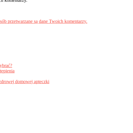
ch komentarzy.
osób przetwarzane są dane Twoich komentarzy.
wybrać?
tępienia
i zdrowej domowej apteczki