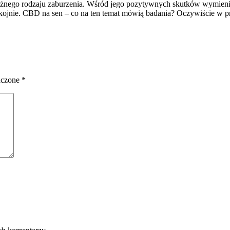
nego rodzaju zaburzenia. Wśród jego pozytywnych skutków wymienian
ojnie. CBD na sen – co na ten temat mówią badania? Oczywiście w prz
aczone
*