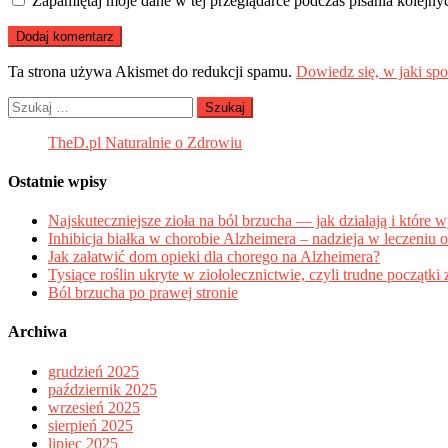
Zapamiętaj moje dane w tej przeglądarce podczas pisania kolejny
Ta strona używa Akismet do redukcji spamu.
Dowiedz się, w jaki sp
Szukaj:
TheD.pl Naturalnie o Zdrowiu
Ostatnie wpisy
Najskuteczniejsze zioła na ból brzucha — jak działają i które 
Inhibicja białka w chorobie Alzheimera – nadzieja w leczeniu o
Jak załatwić dom opieki dla chorego na Alzheimera?
Tysiące roślin ukryte w ziołolecznictwie, czyli trudne początk
Ból brzucha po prawej stronie
Archiwa
grudzień 2025
październik 2025
wrzesień 2025
sierpień 2025
lipiec 2025