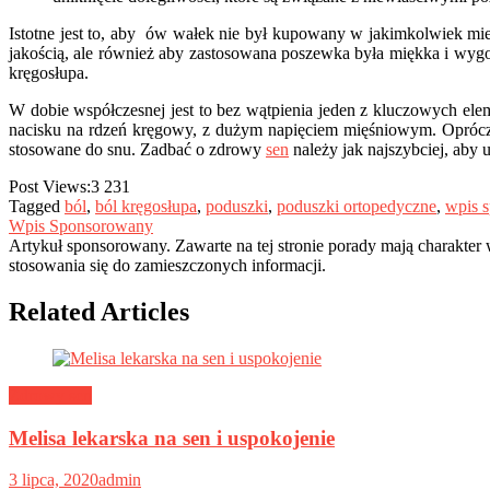
Istotne jest to, aby ów wałek nie był kupowany w jakimkolwiek miej
jakością, ale również aby zastosowana poszewka była miękka i wyg
kręgosłupa.
W dobie współczesnej jest to bez wątpienia jeden z kluczowych el
nacisku na rdzeń kręgowy, z dużym napięciem mięśniowym. Oprócz s
stosowane do snu. Zadbać o zdrowy
sen
należy jak najszybciej, aby
Post Views:
3 231
Tagged
ból
,
ból kręgosłupa
,
poduszki
,
poduszki ortopedyczne
,
wpis 
Wpis Sponsorowany
Artykuł sponsorowany. Zawarte na tej stronie porady mają charakter
stosowania się do zamieszczonych informacji.
Related Articles
Zdrowy sen
Melisa lekarska na sen i uspokojenie
3 lipca, 2020
admin