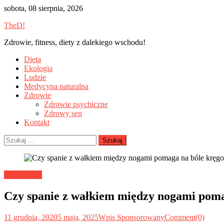
Skip
sobota, 08 sierpnia, 2026
to
TheD!
content
Zdrowie, fitness, diety z dalekiego wschodu!
Dieta
Ekologia
Ludzie
Medycyna naturalna
Zdrowie
Zdrowie psychiczne
Zdrowy sen
Kontakt
Szukaj:
Zdrowy sen
Czy spanie z wałkiem między nogami poma
11 grudnia, 2020
5 maja, 2025
Wpis Sponsorowany
Comment(0)