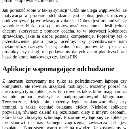
prostu skopiowane z internetu.
Jak poradzić sobie w takiej sytuacji? Otóż nie ulega wątpliwości, że
motywacja w procesie odchudzania jest istotna, jednak możemy
podtrzymywać ją we własnym zakresie. Dobrze jest odchudzać się
wspólnie z bliską osobą i motywować wzajemnie. Jeśli jednak
chcemy skorzystać z pomocy coacha, to w pierwszej kolejności
sprawdźmy, jakie ta osoba posiada kompetencje. Poprośmy też o
przedstawienie planu pracy, oceńmy, czy przedstawione nam
metamorfozy rzeczywiście są realne. Tutaj ponownie – płacąc za
produkty czy usługi, nie podawajmy danych z kart płatniczych ani
haseł do konta bankowego czy kodu PIN.
Aplikacje wspomagające odchudzanie
Z internetu korzystamy nie tylko za pośrednictwem laptopa czy
komputera, ale również urządzeń mobilnych. Możemy pobrać na
nie różnego typu aplikacje, w tym również takie, które mają nam za
zadanie pomóc walczyć z nadprogramowymi kilogramami.
Teoretycznie, dzięki nim możemy lepiej zaplanować dietę czy
treningi, a także oceniać osiągane efekty. Niektóre aplikacje
pozwalają również dzielić się rezultatami diety z innymi osobami,
które także chciałyby schudnąć. Pozornie wydaje się, że aplikacja
nie stanowi dla nas żadnego zagrożenia, zwłaszcza jeśli jest
bezpłatna. Tymczasem warto mieć na uwadze, że zostawiamy w