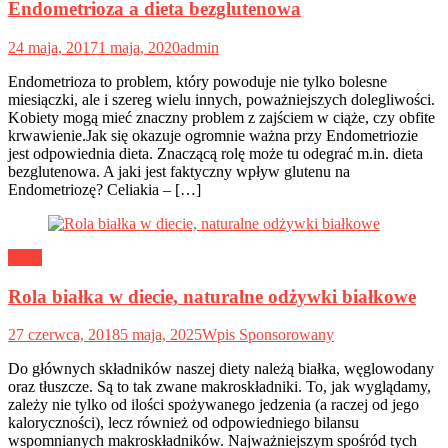
Endometrioza a dieta bezglutenowa
24 maja, 2017
1 maja, 2020
admin
Endometrioza to problem, który powoduje nie tylko bolesne
miesiączki, ale i szereg wielu innych, poważniejszych dolegliwości.
Kobiety mogą mieć znaczny problem z zajściem w ciąże, czy obfite
krwawienie.Jak się okazuje ogromnie ważna przy Endometriozie
jest odpowiednia dieta. Znaczącą rolę może tu odegrać m.in. dieta
bezglutenowa. A jaki jest faktyczny wpływ glutenu na
Endometriozę? Celiakia – […]
Dieta
Rola białka w diecie, naturalne odżywki białkowe
27 czerwca, 2018
5 maja, 2025
Wpis Sponsorowany
Do głównych składników naszej diety należą białka, węglowodany
oraz tłuszcze. Są to tak zwane makroskładniki. To, jak wyglądamy,
zależy nie tylko od ilości spożywanego jedzenia (a raczej od jego
kaloryczności), lecz również od odpowiedniego bilansu
wspomnianych makroskładników. Najważniejszym spośród tych