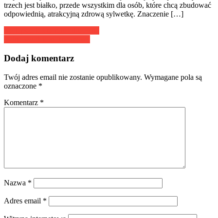
trzech jest białko, przede wszystkim dla osób, które chcą zbudować
odpowiednią, atrakcyjną zdrową sylwetkę. Znaczenie […]
Nawigacja
Najlepsze łóżka rehabilitacyjne
7-dniowy detoks krzemowy
wpisu
Dodaj komentarz
Twój adres email nie zostanie opublikowany.
Wymagane pola są
oznaczone
*
Komentarz
*
Nazwa
*
Adres email
*