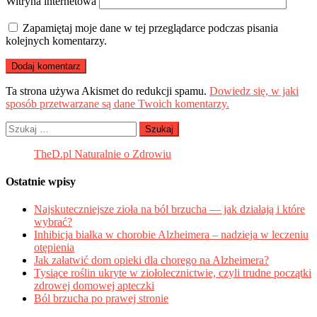
Witryna internetowa
Zapamiętaj moje dane w tej przeglądarce podczas pisania
kolejnych komentarzy.
Ta strona używa Akismet do redukcji spamu.
Dowiedz się, w jaki
sposób przetwarzane są dane Twoich komentarzy.
Szukaj:
TheD.pl Naturalnie o Zdrowiu
Ostatnie wpisy
Najskuteczniejsze zioła na ból brzucha — jak działają i które
wybrać?
Inhibicja białka w chorobie Alzheimera – nadzieja w leczeniu
otępienia
Jak załatwić dom opieki dla chorego na Alzheimera?
Tysiące roślin ukryte w ziołolecznictwie, czyli trudne początki
zdrowej domowej apteczki
Ból brzucha po prawej stronie