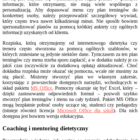
informacje, które otrzymamy, nie mają wiele wspólnego z
personalizacją. Aby dopasować menu czy plan treningów do
konkretnej osoby, należy przeprowadzić szczegółowy wywiad,
który często trwa nawet kilkadziesiąt minut. Nie sposób bowiem
spersonalizować planów za pomocą krótkiej ankiety czy ogólnych
informacji uzyskanych od klienta.
Rozpiska, którą otrzymujemy od internetowego dietetyka czy
trenera często stworzona za pomocą ogólnych szablonów, w
których zmieniane są jedynie niektóre dane. Tymczasem za ten plan
treningów czy menu trzeba sporo zapłacić, a w dodatku należy je co
jakiś czas (oczywiście za dodatkową opłatą) aktualizować. Choć
dokładna rozpiska może okazać się pomocna, wcale nie musimy za
nią płacić. Możemy stworzyć plan we własnym zakresie,
korzystając z powszechnie dostępnych narzędzi, wchodzących w
skład pakietu
MS Office
. Pomocny okazuje się być Excel, który –
dzięki zastosowaniu odpowiednich formuł – pozwoli szybko
stworzyć plan treningów i menu na cały tydzień. Pakiet MS Office
mogą bezpłatnie pobrać osoby uczące się, studenci czy pedagodzy
(istnieje również licencja
Microsoft Office dla szkół
). Dla nich
dostępna jest bowiem wersja edukacyjna.
Coaching i mentoring dietetyczny