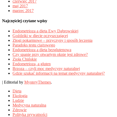
czerwiec 2017
maj 2017
marzec 2017
Najczęściej czytane wpisy
Endometrioza a dieta Ewy Dąbrowskiej
Goździki w diecie oczyszczającej
Złogi pokarmowe – przyczyny i sposób leczenia
Paradoks testu ciążowego
Endometrioza a dieta bezglutenowa
Czy spanie przy otwartym oknie jest zdrowe?
Zioła Chińskie
Endometrioza, a gluten
Brzoza – czyli moc medycyny naturalnej
Gdzie szukać informacji na temat medycyny naturalnej?
|
Editorial by
MysteryThemes
.
Dieta
Ekologia
Ludzie
Medycyna naturalna
Zdrowie
Polityka prywatności