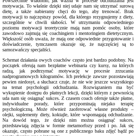
Powszechnie wiadomo, jak ważna w procesie odchudzania jest
motywacja. To właśnie dzięki niej udaje nam się utrzymać surową
dietę, a także nabieramy chęci do tego, aby trenować. Brak
motywacji to najczęstszy powód, dla którego rezygnujemy z diety,
szczególnie w chwili słabości. W utrzymaniu odpowiedniego
poziomu motywacji teoretycznie mają nam pomóc osoby, które
zawodowo zajmują się coachingiem i mentoringiem dietetycznym.
Większość osób uważa, że mają one odpowiednie przygotowanie i
doświadczenie, tymczasem okazuje się, że najczęściej są to
samozwańczy specjaliści.
Schemat działania owych coachów często jest bardzo podobny. Na
początek oferują nam bezpłatne webinaria czy kursy, na których
radzą, jak podtrzymać motywację w procesie zrzucania
nadprogramowych kilogramów. Ich prelekcje zawsze pozostawiają
pewien niedosyt, a słuchacz czuje, że nie wie jeszcze wszystkiego
na temat psychologii odchudzania. Rozwiązaniem ma być
wykupienie dostępu do płatnych lekcji, dzięki którym z pewnością
uda nam się osiągnąć sukces. Z czasem coach oferuje także płatne,
indywidualne porady, które przypominają niejako terapię
psychologiczną. Może również zaoferować własne produkty –
olejki, suplementy diety, koktajle, które wspomagają odchudzanie.
Na dowód tego, że dzięki nim można osiągnąć sukces,
przedstawiają zdjęcia w formie metamorfozy przed i po. Jak się
okazuje, często pobrane są one z publicznego baku zdjęć bądź po