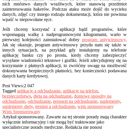
nich mnóstwo danych wrażliwych, które stanowią przedmiot
zainteresowania hakerów. Podczas ataku może dojść do wycieku
danych, zdjęć czy innego rodzaju dokumentacji, która nie powinna
wpaść w niepowołane ręce.
Jeśli chcemy korzystać z aplikacji bądź programów, które
wspomagają walkę z nadprogramowymi kilogramami, warto w
pierwszej kolejności zainstalować dobry
program antywirusowy
.
Jak się okazuje, program antywirusowy przyda nam się także w
innych sytuacjach, na przykład gdy instalujemy na telefonie
aplikację banku czy po prostu, kiedy chcemy zabezpieczyć
wysyłane wiadomości tekstowe i grafiki. Jeżeli zdecydujemy się na
korzystanie z płatnych aplikacji, to zwróćmy uwagę na możliwość
dokonywania bezpiecznych płatności, bez konieczności podawana
danych karty kredytowej.
Post Views:
2 047
Tagged
aplikacje a odchudzanie
,
aplikacje na telefon
,
bezpieczeństwo
,
dieta na odchudzanie
,
domowe sposoby na
odchudzanie
,
odchudzanie
,
preparat na odchudzanie
,
suplementy
,
suplementy diety
,
trening a odchudzanie
,
wpis sponsorowany
Wpis Sponsorowany
Artykuł sponsorowany. Zawarte na tej stronie porady mają charakter
wyłącznie informacyjny i nie mogą być traktowane jako
specjalistyczne porady medyczne. Redakcja nie ponosi