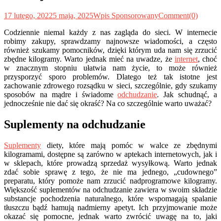
17 lutego, 2022
5 maja, 2025
Wpis Sponsorowany
Comment(0)
Codziennie niemal każdy z nas zagląda do sieci. W internecie
robimy zakupy, sprawdzamy najnowsze wiadomości, a często
również szukamy pomocników, dzięki którym uda nam się zrzucić
zbędne kilogramy. Warto jednak mieć na uwadze, że
internet
, choć
w znacznym stopniu ułatwia nam życie, to może również
przysporzyć sporo problemów. Dlatego też tak istotne jest
zachowanie zdrowego rozsądku w sieci, szczególnie, gdy szukamy
sposobów na mądre i świadome
odchudzanie
. Jak schudnąć, a
jednocześnie nie dać się okraść? Na co szczególnie warto uważać?
Suplementy na odchudzanie
Suplementy
diety, które mają pomóc w walce ze zbędnymi
kilogramami, dostępne są zarówno w aptekach internetowych, jak i
w sklepach, które prowadzą sprzedaż wysyłkową. Warto jednak
zdać sobie sprawę z tego, że nie ma jednego, „cudownego”
preparatu, który pomoże nam zrzucić nadprogramowe kilogramy.
Większość suplementów na odchudzanie zawiera w swoim składzie
substancje pochodzenia naturalnego, które wspomagają spalanie
tłuszczu bądź hamują nadmierny apetyt. Ich przyjmowanie może
okazać się pomocne, jednak warto zwrócić uwagę na to, jaki