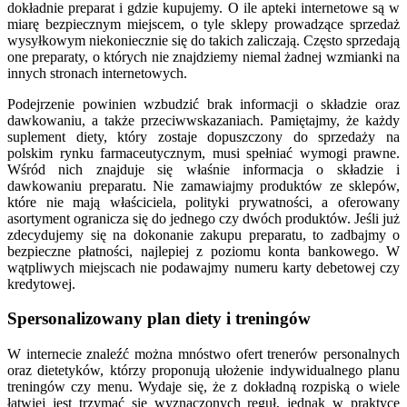
dokładnie preparat i gdzie kupujemy. O ile apteki internetowe są w
miarę bezpiecznym miejscem, o tyle sklepy prowadzące sprzedaż
wysyłkowym niekoniecznie się do takich zaliczają. Często sprzedają
one preparaty, o których nie znajdziemy niemal żadnej wzmianki na
innych stronach internetowych.
Podejrzenie powinien wzbudzić brak informacji o składzie oraz
dawkowaniu, a także przeciwwskazaniach. Pamiętajmy, że każdy
suplement diety, który zostaje dopuszczony do sprzedaży na
polskim rynku farmaceutycznym, musi spełniać wymogi prawne.
Wśród nich znajduje się właśnie informacja o składzie i
dawkowaniu preparatu. Nie zamawiajmy produktów ze sklepów,
które nie mają właściciela, polityki prywatności, a oferowany
asortyment ogranicza się do jednego czy dwóch produktów. Jeśli już
zdecydujemy się na dokonanie zakupu preparatu, to zadbajmy o
bezpieczne płatności, najlepiej z poziomu konta bankowego. W
wątpliwych miejscach nie podawajmy numeru karty debetowej czy
kredytowej.
Spersonalizowany plan diety i treningów
W internecie znaleźć można mnóstwo ofert trenerów personalnych
oraz dietetyków, którzy proponują ułożenie indywidualnego planu
treningów czy menu. Wydaje się, że z dokładną rozpiską o wiele
łatwiej jest trzymać się wyznaczonych reguł, jednak w praktyce