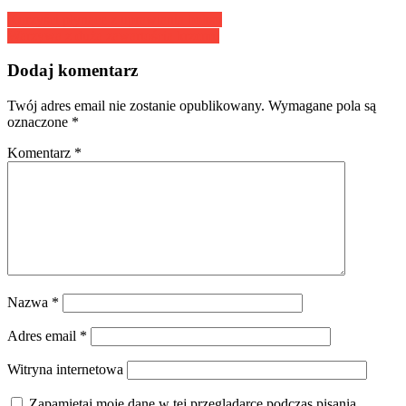
Nawigacja
Korzyści płynące z uprawiania boksu
Warzywa z dużą zawartością krzemu
wpisu
Dodaj komentarz
Twój adres email nie zostanie opublikowany.
Wymagane pola są
oznaczone
*
Komentarz
*
Nazwa
*
Adres email
*
Witryna internetowa
Zapamiętaj moje dane w tej przeglądarce podczas pisania