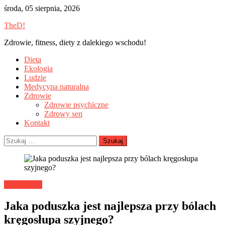
Skip
środa, 05 sierpnia, 2026
to
TheD!
content
Zdrowie, fitness, diety z dalekiego wschodu!
Dieta
Ekologia
Ludzie
Medycyna naturalna
Zdrowie
Zdrowie psychiczne
Zdrowy sen
Kontakt
Szukaj:
Zdrowy sen
Jaka poduszka jest najlepsza przy bólach
kręgosłupa szyjnego?