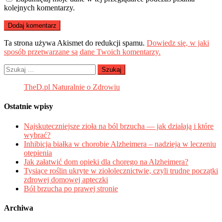
kolejnych komentarzy.
Ta strona używa Akismet do redukcji spamu.
Dowiedz się, w jaki
sposób przetwarzane są dane Twoich komentarzy.
Szukaj:
TheD.pl Naturalnie o Zdrowiu
Ostatnie wpisy
Najskuteczniejsze zioła na ból brzucha — jak działają i które
wybrać?
Inhibicja białka w chorobie Alzheimera – nadzieja w leczeniu
otępienia
Jak załatwić dom opieki dla chorego na Alzheimera?
Tysiące roślin ukryte w ziołolecznictwie, czyli trudne początki
zdrowej domowej apteczki
Ból brzucha po prawej stronie
Archiwa