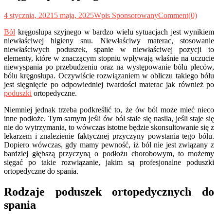
4 stycznia, 2021
5 maja, 2025
Wpis Sponsorowany
Comment(0)
Ból
kręgosłupa szyjnego w bardzo wielu sytuacjach jest wynikiem
niewłaściwej higieny snu. Niewłaściwy materac, stosowanie
niewłaściwych poduszek, spanie w niewłaściwej pozycji to
elementy, które w znaczącym stopniu wpływają właśnie na uczucie
niewyspania po przebudzeniu oraz na występowanie bólu pleców,
bólu kręgosłupa. Oczywiście rozwiązaniem w obliczu takiego bólu
jest sięgnięcie po odpowiedniej twardości materac jak również po
poduszki
ortopedyczne.
Niemniej jednak trzeba podkreślić to, że ów ból może mieć nieco
inne podłoże. Tym samym jeśli ów ból stale się nasila, jeśli staje się
nie do wytrzymania, to wówczas istotne będzie skonsultowanie się z
lekarzem i znalezienie faktycznej przyczyny powstania tego bólu.
Dopiero wówczas, gdy mamy pewność, iż ból nie jest związany z
bardziej głębszą przyczyną o podłożu chorobowym, to możemy
sięgać po takie rozwiązanie, jakim są profesjonalne poduszki
ortopedyczne do spania.
Rodzaje poduszek ortopedycznych do
spania