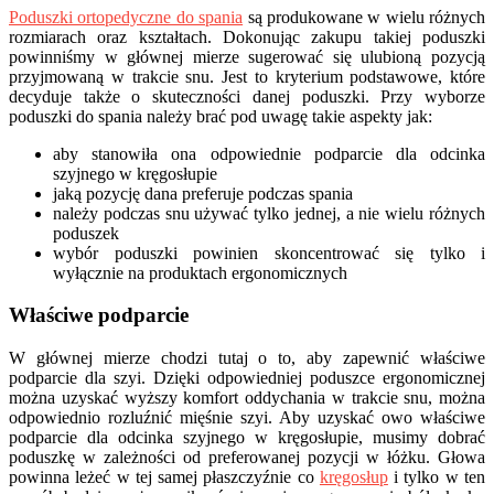
Poduszki ortopedyczne do spania
są produkowane w wielu różnych
rozmiarach oraz kształtach. Dokonując zakupu takiej poduszki
powinniśmy w głównej mierze sugerować się ulubioną pozycją
przyjmowaną w trakcie snu. Jest to kryterium podstawowe, które
decyduje także o skuteczności danej poduszki. Przy wyborze
poduszki do spania należy brać pod uwagę takie aspekty jak:
aby stanowiła ona odpowiednie podparcie dla odcinka
szyjnego w kręgosłupie
jaką pozycję dana preferuje podczas spania
należy podczas snu używać tylko jednej, a nie wielu różnych
poduszek
wybór poduszki powinien skoncentrować się tylko i
wyłącznie na produktach ergonomicznych
Właściwe podparcie
W głównej mierze chodzi tutaj o to, aby zapewnić właściwe
podparcie dla szyi. Dzięki odpowiedniej poduszce ergonomicznej
można uzyskać wyższy komfort oddychania w trakcie snu, można
odpowiednio rozluźnić mięśnie szyi. Aby uzyskać owo właściwe
podparcie dla odcinka szyjnego w kręgosłupie, musimy dobrać
poduszkę w zależności od preferowanej pozycji w łóżku. Głowa
powinna leżeć w tej samej płaszczyźnie co
kręgosłup
i tylko w ten