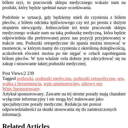
bólem szyi, to pracownik sklepu medycznego wskaże nam na
produkt, który będzie spełniał nasze oczekiwania.
Podobnie w sytuacji, gdy będziemy mieli do czynienia z bólem
pleców, z bólem odcinka lędźwiowego czy też po prostu z dużym
stopniem niewygody. Jednocześnie też tenże pracownik sklepu
medycznego wskaże nam na taką poduszkę medyczną, która będzie
odpowiednia dla preferowanej przez nas pozycji przyjmowanej w
trakcie snu. Poduszki ortopedyczne do spania można stosować w
momencie, w którym mamy do czynienia z określoną dolegliwością,
aczkolwiek również można po nie sięgać w celach zapobiegania
bólom pleców. W tym właśnie celu dobrze jest zdecydować się na
zakup i stosowanie takiej poduszki medycznej.
Post Views:
2 239
Tagged
poduszki
,
poduszki medyczne
,
poduszki ortopedyczne
,
sen
,
walka z bezsennoscią
,
wpis sponsorowany
,
zdrowy sen
Wpis Sponsorowany
Artykuł sponsorowany. Zawarte na tej stronie porady mają charakter
wyłącznie informacyjny i nie mogą być traktowane jako
specjalistyczne porady medyczne. Redakcja nie ponosi
odpowiedzialności za skutki stosowania się do zamieszczonych
informacji.
Related Articles