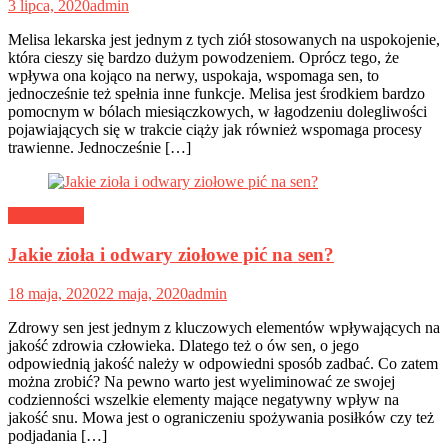
3 lipca, 2020
admin
Melisa lekarska jest jednym z tych ziół stosowanych na uspokojenie,
która cieszy się bardzo dużym powodzeniem. Oprócz tego, że
wpływa ona kojąco na nerwy, uspokaja, wspomaga sen, to
jednocześnie też spełnia inne funkcje. Melisa jest środkiem bardzo
pomocnym w bólach miesiączkowych, w łagodzeniu dolegliwości
pojawiających się w trakcie ciąży jak również wspomaga procesy
trawienne. Jednocześnie […]
Zdrowy sen
Jakie zioła i odwary ziołowe pić na sen?
18 maja, 2020
22 maja, 2020
admin
Zdrowy sen jest jednym z kluczowych elementów wpływających na
jakość zdrowia człowieka. Dlatego też o ów sen, o jego
odpowiednią jakość należy w odpowiedni sposób zadbać. Co zatem
można zrobić? Na pewno warto jest wyeliminować ze swojej
codzienności wszelkie elementy mające negatywny wpływ na
jakość snu. Mowa jest o ograniczeniu spożywania posiłków czy też
podjadania […]