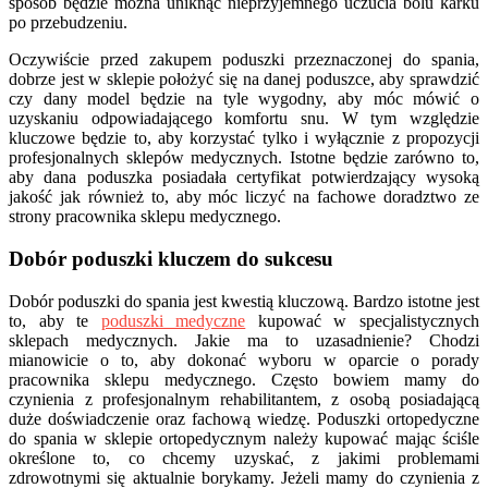
sposób będzie można uniknąć nieprzyjemnego uczucia bólu karku
po przebudzeniu.
Oczywiście przed zakupem poduszki przeznaczonej do spania,
dobrze jest w sklepie położyć się na danej poduszce, aby sprawdzić
czy dany model będzie na tyle wygodny, aby móc mówić o
uzyskaniu odpowiadającego komfortu snu. W tym względzie
kluczowe będzie to, aby korzystać tylko i wyłącznie z propozycji
profesjonalnych sklepów medycznych. Istotne będzie zarówno to,
aby dana poduszka posiadała certyfikat potwierdzający wysoką
jakość jak również to, aby móc liczyć na fachowe doradztwo ze
strony pracownika sklepu medycznego.
Dobór poduszki kluczem do sukcesu
Dobór poduszki do spania jest kwestią kluczową. Bardzo istotne jest
to, aby te
poduszki medyczne
kupować w specjalistycznych
sklepach medycznych. Jakie ma to uzasadnienie? Chodzi
mianowicie o to, aby dokonać wyboru w oparcie o porady
pracownika sklepu medycznego. Często bowiem mamy do
czynienia z profesjonalnym rehabilitantem, z osobą posiadającą
duże doświadczenie oraz fachową wiedzę. Poduszki ortopedyczne
do spania w sklepie ortopedycznym należy kupować mając ściśle
określone to, co chcemy uzyskać, z jakimi problemami
zdrowotnymi się aktualnie borykamy. Jeżeli mamy do czynienia z